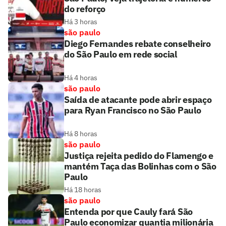
do reforço
Há 3 horas
são paulo
Diego Fernandes rebate conselheiro
do São Paulo em rede social
Há 4 horas
são paulo
Saída de atacante pode abrir espaço
para Ryan Francisco no São Paulo
Há 8 horas
são paulo
Justiça rejeita pedido do Flamengo e
mantém Taça das Bolinhas com o São
Paulo
Há 18 horas
são paulo
Entenda por que Cauly fará São
Paulo economizar quantia milionária