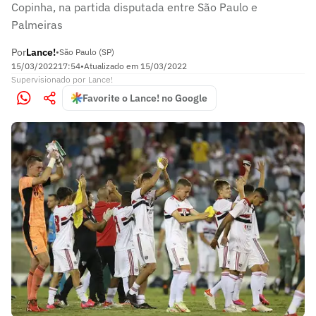
Copinha, na partida disputada entre São Paulo e
Palmeiras
Por
Lance!
•
São Paulo (SP)
15/03/2022
17:54
•
Atualizado em
15/03/2022
Supervisionado
por
Lance!
Favorite o Lance! no Google