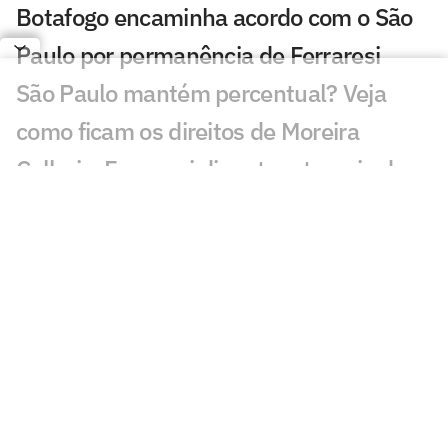
Botafogo encaminha acordo com o São
Paulo por permanência de Ferraresi
São Paulo mantém percentual? Veja
como ficam os direitos de Moreira
Calleri e Ferraresi disputam torneio de
pôquer após rodada do Brasileirão
Dorival celebra período sem jogos;
confira a semana do São Paulo
'Made in Cotia' dá adeus ao São Paulo
após acerto com o Oriente Médio
Com zaga em crise, São Paulo aposta
em Osorio e vê a fórmula Beraldo se