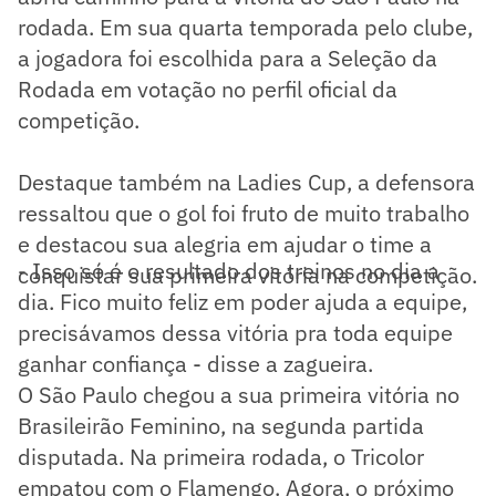
rodada. Em sua quarta temporada pelo clube,
a jogadora foi escolhida para a Seleção da
Rodada em votação no perfil oficial da
competição.
Destaque também na Ladies Cup, a defensora
ressaltou que o gol foi fruto de muito trabalho
e destacou sua alegria em ajudar o time a
- Isso só é o resultado dos treinos no dia a
conquistar sua primeira vitória na competição.
dia. Fico muito feliz em poder ajuda a equipe,
precisávamos dessa vitória pra toda equipe
ganhar confiança - disse a zagueira.
O São Paulo chegou a sua primeira vitória no
Brasileirão Feminino, na segunda partida
disputada. Na primeira rodada, o Tricolor
empatou com o Flamengo. Agora, o próximo