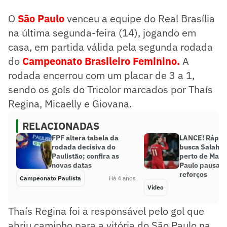
O
São Paulo
venceu a equipe do Real Brasília
na última segunda-feira (14), jogando em
casa, em partida válida pela segunda rodada
do
Campeonato
Brasileiro Feminino
.
A
rodada encerrou com um placar de 3 a 1,
sendo os gols do Tricolor marcados por Thaís
Regina, Micaelly e Giovana.
RELACIONADAS
FPF altera tabela da
LANCE! Rápid
rodada decisiva do
busca Salah, C
Paulistão; confira as
perto de Mayc
novas datas
Paulo pausa b
reforços
Campeonato Paulista
Há 4 anos
Vídeo
Thaís Regina foi a responsável pelo gol que
abriu caminho para a vitória do São Paulo na