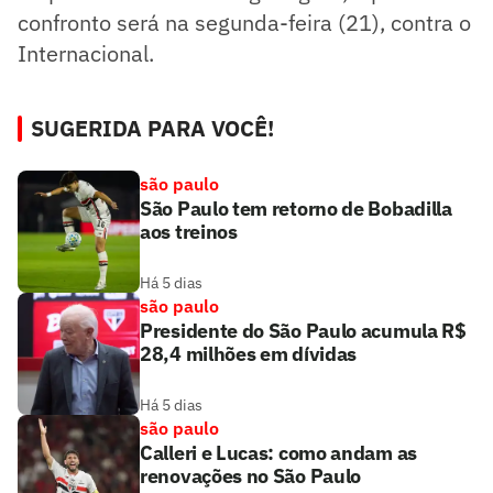
confronto será na segunda-feira (21), contra o
Internacional.
SUGERIDA PARA VOCÊ!
são paulo
São Paulo tem retorno de Bobadilla
aos treinos
Há 5 dias
são paulo
Presidente do São Paulo acumula R$
28,4 milhões em dívidas
Há 5 dias
são paulo
Calleri e Lucas: como andam as
renovações no São Paulo