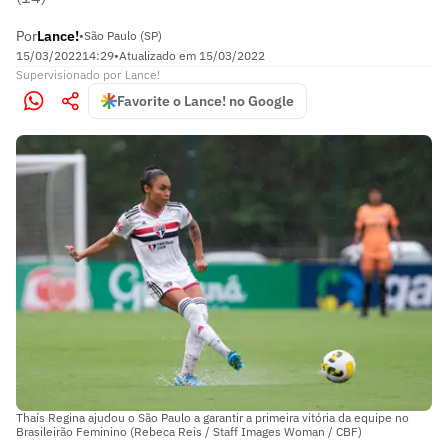
Por
Lance!
•
São Paulo (SP)
15/03/2022
14:29
•
Atualizado em
15/03/2022
Supervisionado
por
Lance!
Favorite o Lance! no Google
Thaís Regina ajudou o São Paulo a garantir a primeira vitória da equipe no
Brasileirão Feminino (Rebeca Reis / Staff Images Woman / CBF)