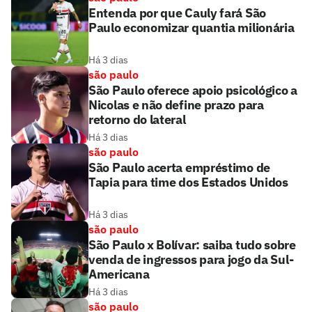
Entenda por que Cauly fará São
Paulo economizar quantia milionária
Há 3 dias
são paulo
São Paulo oferece apoio psicológico a
Nicolas e não define prazo para
retorno do lateral
Há 3 dias
são paulo
São Paulo acerta empréstimo de
Tapia para time dos Estados Unidos
Há 3 dias
são paulo
São Paulo x Bolívar: saiba tudo sobre
venda de ingressos para jogo da Sul-
Americana
Há 3 dias
são paulo