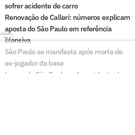
sofrer acidente de carro
Renovação de Calleri: números explicam
aposta do São Paulo em referência
ofensiva
São Paulo se manifesta após morte de
ex-jogador da base
Lucca, do São Paulo, sofre acidente de
carro após jogo-treino
São Paulo aproveita fim de semana sem
partida e realiza jogo-treino no CT
São Paulo reduz dívida com Enzo Díaz e
evita denúncia à Fifa