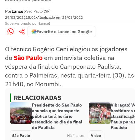
Por
Lance!
•
São Paulo (SP)
29/03/2022
15:02
•
Atualizado em
29/03/2022
Supervisionado
por
Lance!
Favorite o Lance! no Google
O técnico Rogério Ceni elogiou os jogadores
do
São Paulo
em entrevista coletiva na
véspera da final do Campeonato Paulista,
contra o Palmeiras, nesta quarta-feira (30), às
21h40, no Morumbi.
RELACIONADAS
Presidente do São Paulo
Vibração! Veja
anuncia que transporte
bastidores da
público terá horário
classificação 
estendido no dia da final
Paulo para a f
do Paulista
Paulista​
São Paulo
Há 4 anos
Vídeo