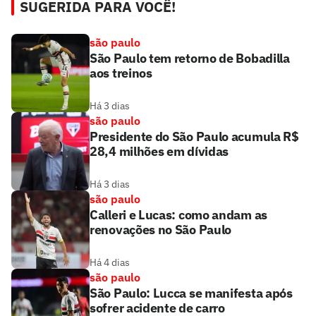
SUGERIDA PARA VOCÊ!
são paulo
São Paulo tem retorno de Bobadilla
aos treinos
Há 3 dias
são paulo
Presidente do São Paulo acumula R$
28,4 milhões em dívidas
Há 3 dias
são paulo
Calleri e Lucas: como andam as
renovações no São Paulo
Há 4 dias
são paulo
São Paulo: Lucca se manifesta após
sofrer acidente de carro