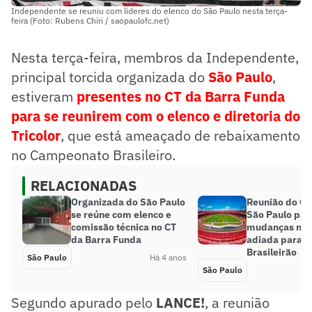
Independente se reuniu com líderes do elenco do São Paulo nesta terça-
feira (Foto: Rubens Chiri / saopaulofc.net)
Nesta terça-feira, membros da Independente,
principal torcida organizada do
São Paulo
,
estiveram
presentes no CT da Barra Funda
para se reunirem com o elenco e diretoria do
Tricolor
, que está ameaçado de rebaixamento
no Campeonato Brasileiro.
RELACIONADAS
Organizada do São Paulo
Reunião do Co
se reúne com elenco e
São Paulo para
comissão técnica no CT
mudanças no e
da Barra Funda
adiada para d
Brasileirão
São Paulo
Há 4 anos
São Paulo
Segundo apurado pelo
LANCE!
, a reunião