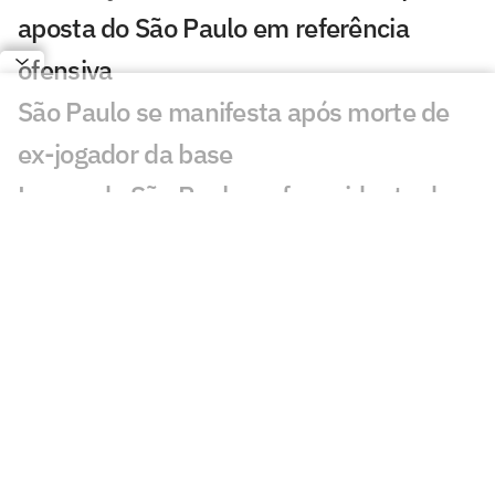
aposta do São Paulo em referência
ofensiva
São Paulo se manifesta após morte de
ex-jogador da base
Lucca, do São Paulo, sofre acidente de
carro após jogo-treino
São Paulo aproveita fim de semana sem
partida e realiza jogo-treino no CT
São Paulo reduz dívida com Enzo Díaz e
evita denúncia à Fifa
Por onde anda Valdeir 'The Flash', ex-
atacante do Flamengo, Botafogo e São