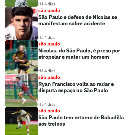
Há 4 dias
são paulo
São Paulo e defesa de Nicolas se
manifestam sobre acidente
Há 4 dias
são paulo
Nicolas, do São Paulo, é preso por
atropelar e matar um homem
Há 4 dias
são paulo
Ryan Francisco volta ao radar e
disputa espaço no São Paulo
Há 4 dias
são paulo
São Paulo tem retorno de Bobadilla
aos treinos