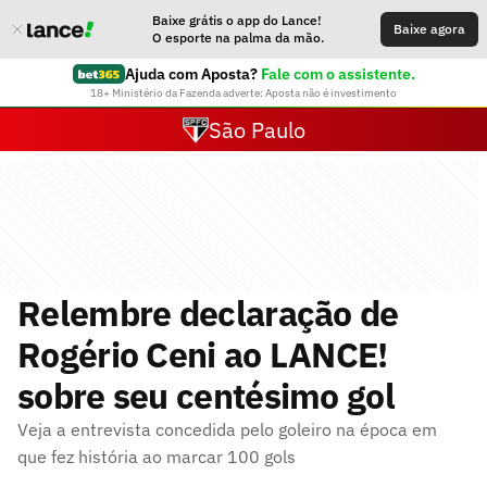
Baixe grátis o app do Lance!
Baixe agora
O esporte na palma da mão.
Ajuda com Aposta?
Fale com o assistente.
18+ Ministério da Fazenda adverte: Aposta não é investimento
São Paulo
Relembre declaração de
Rogério Ceni ao LANCE!
sobre seu centésimo gol
Veja a entrevista concedida pelo goleiro na época em
que fez história ao marcar 100 gols