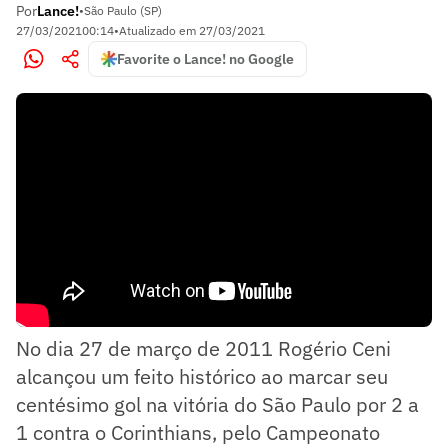
Por
Lance!
•
São Paulo (SP)
27/03/2021
00:14
•
Atualizado em
27/03/2021
Favorite o Lance! no Google
No dia 27 de março de 2011 Rogério Ceni
alcançou um feito histórico ao marcar seu
centésimo gol na vitória do São Paulo por 2 a
1 contra o Corinthians, pelo Campeonato