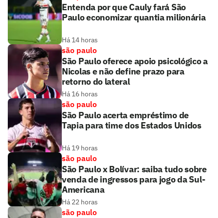
Entenda por que Cauly fará São
Paulo economizar quantia milionária
Há 14 horas
são paulo
São Paulo oferece apoio psicológico a
Nicolas e não define prazo para
retorno do lateral
Há 16 horas
são paulo
São Paulo acerta empréstimo de
Tapia para time dos Estados Unidos
Há 19 horas
são paulo
São Paulo x Bolívar: saiba tudo sobre
venda de ingressos para jogo da Sul-
Americana
Há 22 horas
são paulo