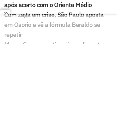
após acerto com o Oriente Médio
Com zaga em crise, São Paulo aposta
em Osorio e vê a fórmula Beraldo se
repetir
Mauro Cezar questiona impedimento
semiautomático em Flamengo x São
Paulo
São Paulo observa negociação de cria de
Cotia e pode lucrar com transferência
Dorival Júnior abre o jogo sobre papel do
Morumbis nos resultados do São Paulo
Torcedores do Flamengo reagem ao gol