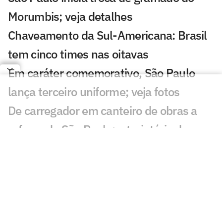
Morumbis; veja detalhes
Chaveamento da Sul-Americana: Brasil
tem cinco times nas oitavas
Em caráter comemorativo, São Paulo
lança terceiro uniforme; veja fotos
De carregador em canteiro de obras a
reforço do São Paulo: a trajetória de
Newton
São Paulo se aproxima de Iago Borduchi
para a lateral-esquerda
Julio Casares renuncia ao cargo de