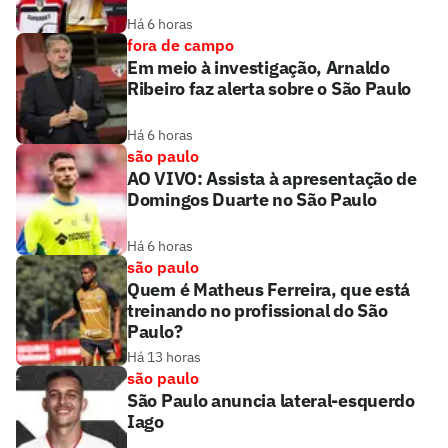
Há 6 horas
fora de campo
Em meio à investigação, Arnaldo
Ribeiro faz alerta sobre o São Paulo
Há 6 horas
são paulo
AO VIVO: Assista à apresentação de
Domingos Duarte no São Paulo
Há 6 horas
são paulo
Quem é Matheus Ferreira, que está
treinando no profissional do São
Paulo?
Há 13 horas
são paulo
São Paulo anuncia lateral-esquerdo
Iago