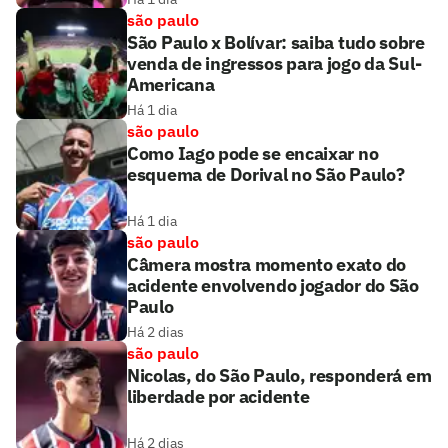
são paulo
São Paulo x Bolívar: saiba tudo sobre
venda de ingressos para jogo da Sul-
Americana
Há 1 dia
são paulo
Como Iago pode se encaixar no
esquema de Dorival no São Paulo?
Há 1 dia
são paulo
Câmera mostra momento exato do
acidente envolvendo jogador do São
Paulo
Há 2 dias
são paulo
Nicolas, do São Paulo, responderá em
liberdade por acidente
Há 2 dias