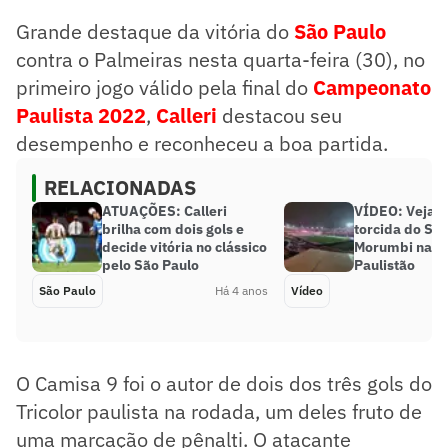
Grande destaque da vitória do
São Paulo
contra o
Palmeiras
nesta quarta-feira (30), no
primeiro jogo válido pela final do
Campeonato
Paulista 2022
,
Calleri
destacou seu
desempenho e reconheceu a boa partida.
RELACIONADAS
ATUAÇÕES: Calleri
VÍDEO: Veja a
brilha com dois gols e
torcida do São
decide vitória no clássico
Morumbi na fi
pelo São Paulo
Paulistão
São Paulo
Há 4 anos
Vídeo
O Camisa 9 foi o autor de dois dos três gols do
Tricolor paulista na rodada, um deles fruto de
uma marcação de pênalti. O atacante