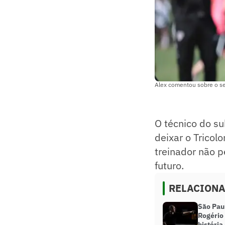
Alex comentou sobre o se
O técnico do s
deixar o Tricol
treinador não p
futuro.
RELACION
São Paul
Rogério 
história