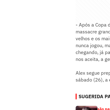
- Após a Copa
massacre grande
velhos e os mai
nunca jogou, ma
chegando, já pas
nos aceita, a g
Alex segue pre
sábado (26), a 
SUGERIDA PA
são pa