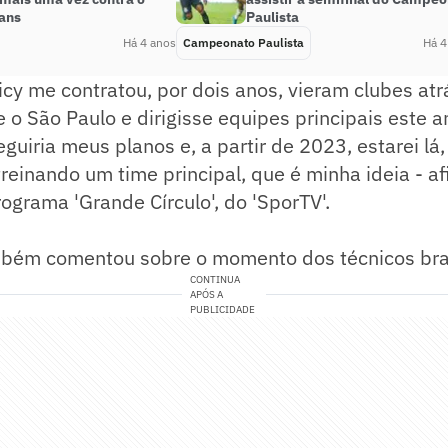
ians
Paulista
Há 4 anos
Campeonato Paulista
Há 4
cy me contratou, por dois anos, vieram clubes at
 o São Paulo e dirigisse equipes principais este a
eguiria meus planos e, a partir de 2023, estarei lá
reinando um time principal, que é minha ideia - a
rograma 'Grande Círculo', do 'SporTV'.
mbém comentou sobre o momento dos técnicos bras
CONTINUA
APÓS A
PUBLICIDADE