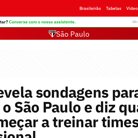
Brasileirão
Tabelas
Vídeo
tar?
Converse com o nosso assistente.
18+ 
São Paulo
evela sondagens par
 o São Paulo e diz q
meçar a treinar time
sional