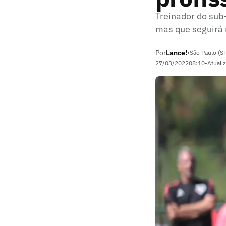
Treinador do sub
mas que seguirá 
Por
Lance!
•
São Paulo (S
27/03/2022
08:10
•
Atuali