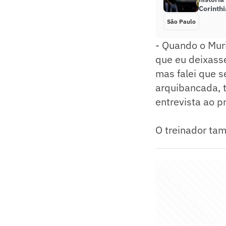
Corinth
São Paulo
- Quando o Muri
que eu deixasse
mas falei que s
arquibancada, t
entrevista ao p
O treinador ta