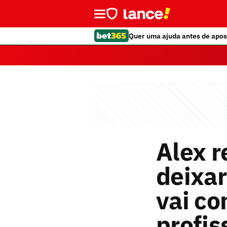
Quer uma ajuda antes de apos
Alex r
deixar
vai co
profis