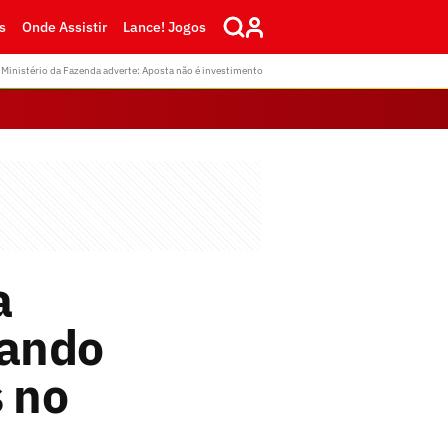
s
Onde Assistir
Lance! Jogos
Ministério da Fazenda adverte: Aposta não é investimento
a
uando
s no