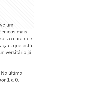
uve um
técnicos mais
rsus o cara que
ração, que está
niversitário já
 No último
por 1 a 0.