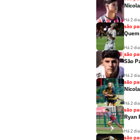
Nicola
Há 2 dia
são pa
Quem 
Há 2 dia
são pa
São Pa
Há 2 dia
são pa
Nicola
Há 2 dia
são pa
Ryan F
Há 2 dia
são pa