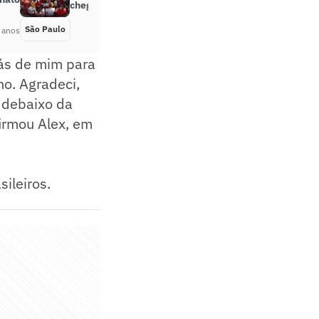
chegar à final do Paulista
São Paulo
Há 4 anos
 anos
rás de mim para
no. Agradeci,
, debaixo da
firmou Alex, em
ileiros.