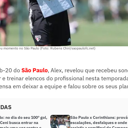
u momento no São Paulo (Foto: Rubens Chiri/saopaulofc.net)
ub-20 do
São Paulo
, Alex, revelou que recebeu so
or e treinar elencos do profissional nesta temporad
ensa em deixar a equipe e falou sobre os seus pla
ADAS
o: no dia do seu 100º gol,
São Paulo x Corinthians: prová
Ceni busca entrar na
escalações, desfalques e onde
 mais uma vez contra o
assistir a semifinal do Campe