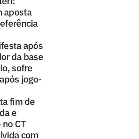
eri:
 aposta
eferência
ifesta após
dor da base
lo, sofre
 após jogo-
ta fim de
da e
o no CT
ívida com