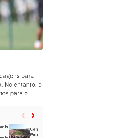
ndagens para
a. No entanto, o
nos para o
veis
Com maior público do ano, São
Paulo aposta no Morumbi para
onato