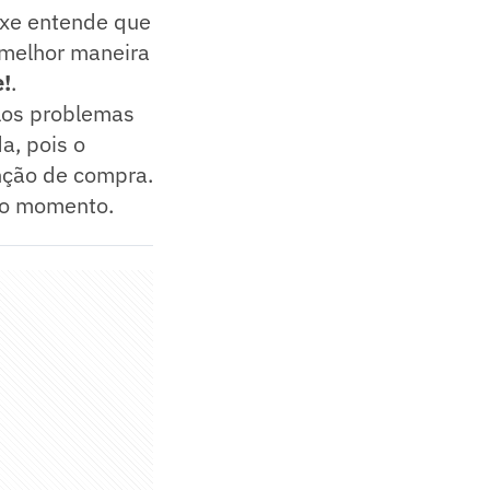
ixe entende que
 melhor maneira
!
.
los problemas
a, pois o
enção de compra.
é o momento.