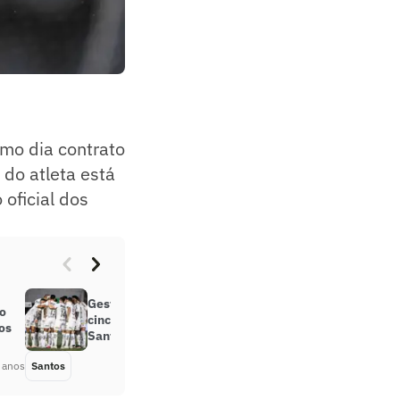
imo dia contrato
o do atleta está
oficial dos
Gestão Rueda já soma dois dos
to
cinco maiores jejuns de vitórias do
os
Santos na história
 anos
Santos
Há 3 anos