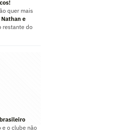
cos!
não quer mais
 Nathan e
 restante do
brasileiro
 e o clube não