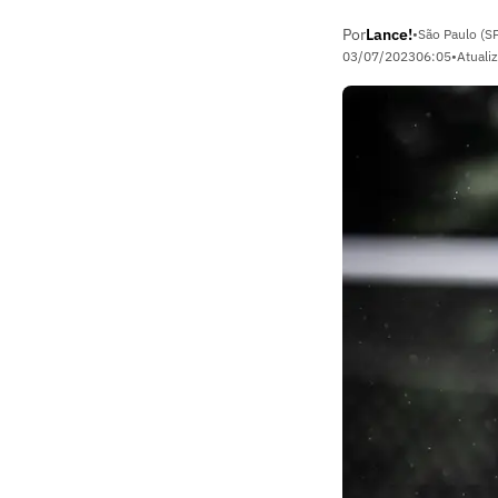
Por
Lance!
•
São Paulo (S
03/07/2023
06:05
•
Atuali