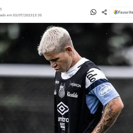
P)
Favorit
zado em
03/07/2023
13:35