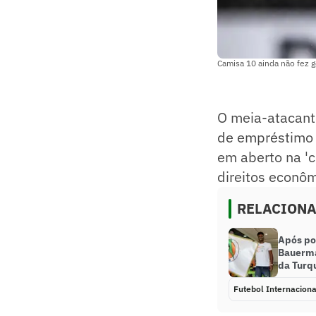
Camisa 10 ainda não fez g
O meia-atacante
de empréstimo
em aberto na 'c
direitos econô
RELACION
Após po
Bauerma
da Turq
Futebol Internaciona