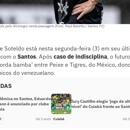
ols pelo Alvinegro nesta passagem (Foto: Raul Baretta / Santos FC)
 Soteldo está nesta segunda-feira (3) em seu últ
 com o
Santos
. Após
caso de indisciplina
, o futur
orda bamba' entre Peixe e Tigres, do México, dono 
micos do venezuelano.
ADAS
lêmica no Santos, Eduardo
Iury Castilho elogia ‘jogo de al
nn é anunciado por clube
nível’ do Cuiabá frente ao Sant
uia
l
Há 3 anos
Cuiabá
Há 3