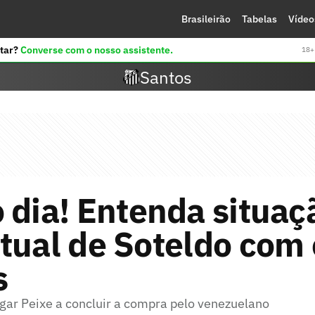
Brasileirão
Tabelas
Vídeo
tar?
Converse com o nosso assistente.
18+ 
Santos
 dia! Entenda situaç
tual de Soteldo com 
s
igar Peixe a concluir a compra pelo venezuelano