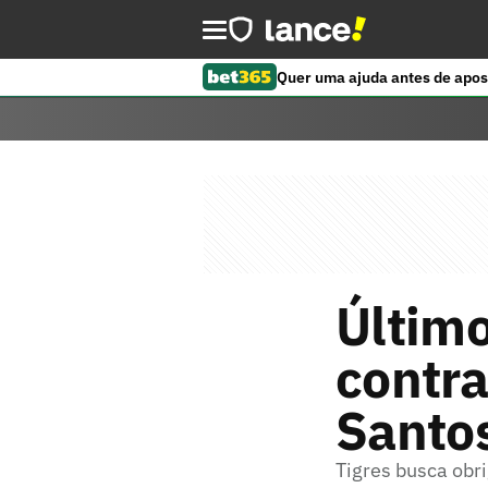
Quer uma ajuda antes de apos
Último
contra
Santo
Tigres busca obr