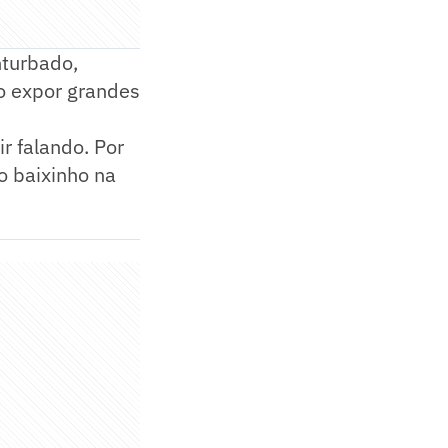
nturbado,
o expor grandes
r falando. Por
o baixinho na