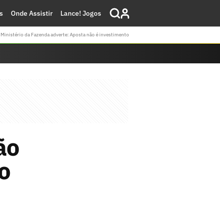
s
Onde Assistir
Lance! Jogos
Ministério da Fazenda adverte: Aposta não é investimento
ão
o