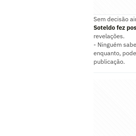
Sem decisão ai
Soteldo fez po
revelações.
- Ninguém sabe 
enquanto, podem
publicação.