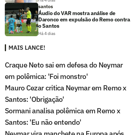
santos
Áudio do VAR mostra análise de
Daronco em expulsão do Remo contra
o Santos
Há 4 dias
MAIS LANCE!
Craque Neto sai em defesa do Neymar
em polêmica: 'Foi monstro'
Mauro Cezar critica Neymar em Remo x
Santos: 'Obrigação'
Sormani analisa polêmica em Remo x
Santos: 'Eu não entendo'
Neymar vira manchete na Europa após