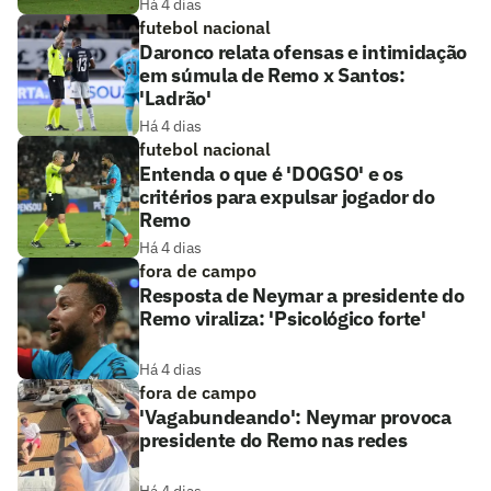
Há 4 dias
futebol nacional
Daronco relata ofensas e intimidação
em súmula de Remo x Santos:
'Ladrão'
Há 4 dias
futebol nacional
Entenda o que é 'DOGSO' e os
critérios para expulsar jogador do
Remo
Há 4 dias
fora de campo
Resposta de Neymar a presidente do
Remo viraliza: 'Psicológico forte'
Há 4 dias
fora de campo
'Vagabundeando': Neymar provoca
presidente do Remo nas redes
Há 4 dias