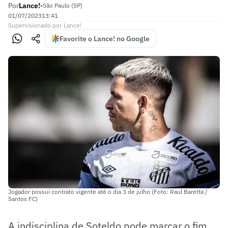
Por
Lance!
•
São Paulo (SP)
01/07/2023
13:41
Supervisionado
por
Lance!
Favorite o Lance! no Google
Jogador possui contrato vigente até o dia 3 de julho (Foto: Raul Baretta /
Santos FC)
A indisciplina de Soteldo pode marcar o fim