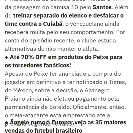
da passagem do camisa 10 pelo
Santos
. Além
de
treinar separado do elenco e desfalcar o
time contra o Cuiabá
, o venezuelano ainda
receberá multa pelo seu comportamento. Por
conta do episódio recente, o clube estuda
alternativas de não manter o atleta.
+ Até 70% OFF em produtos do Peixe para
os torcedores fanáticos!
Apesar do Peixe ter anunciado a compra do
jogador em definitivo e ter notificado o Tigres,
do México, sobre a decisão, o Alvinegro
Praiano ainda não efetuou pagamento pela
permanência de Soteldo. Oficialmente, então,
o meia-atacante está emprestado até a
+ Ângelo rumo à Europa: veja as 35 maiores
próxima segunda-feira (3).
vendas do futebol brasileiro