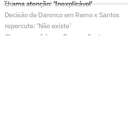
chama atenção: 'Inexplicável'
Decisão de Daronco em Remo x Santos
repercute: 'Não existe'
Chance perdida em Remo x Santos
viraliza: 'Mal demais'
Decisão de Cuca sobre Neymar em
Remo x Santos viraliza: 'Parabéns'
Santos busca classificação na Copa do
Brasil diante do Remo; Neymar titular?
Nadson celebra primeira convocação na
Seleção Sub-17 e destaca evolução no
Santos