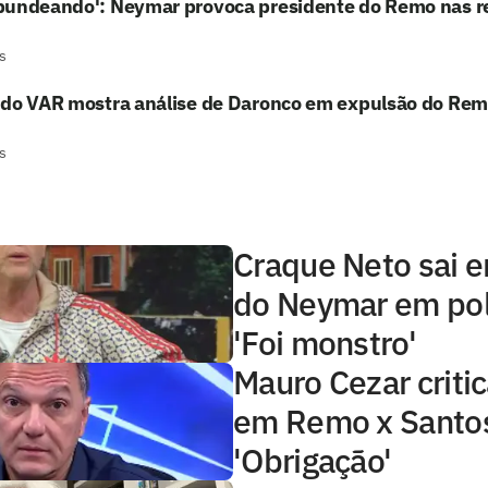
bundeando': Neymar provoca presidente do Remo nas r
s
 do VAR mostra análise de Daronco em expulsão do Rem
s
Craque Neto sai 
do Neymar em po
'Foi monstro'
Mauro Cezar criti
em Remo x Santo
'Obrigação'