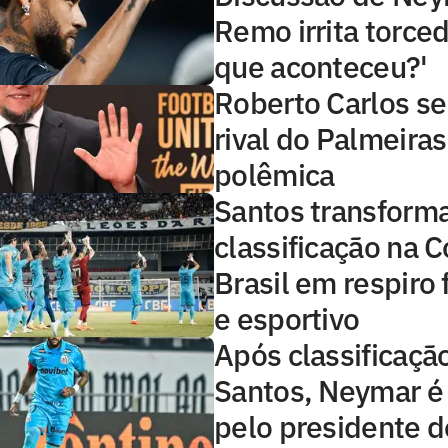
Remo irrita torced
que aconteceu?'
Roberto Carlos se
rival do Palmeira
polêmica
Santos transform
classificação na 
Brasil em respiro 
e esportivo
Após classificaçã
Santos, Neymar é
pelo presidente 