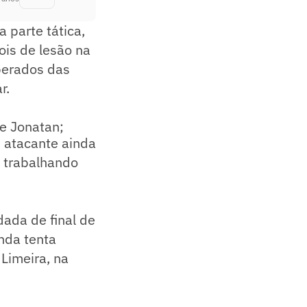
a parte tática,
ois de lesão na
iberados das
r.
pe Jonatan;
 atacante ainda
, trabalhando
dada de final de
nda tenta
 Limeira, na