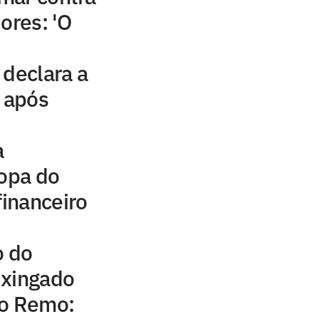
ores: 'O
 declara a
s após
a
Copa do
financeiro
o do
 xingado
do Remo: