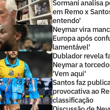
Sormani analisa 
em Remo x Santos
entendo'
Neymar vira manc
Europa após confu
lamentável'
Dublador revela f
Neymar a torcedo
'Vem aqui'
Santos faz public
provocativa ao R
classificação
Discussão de Ney