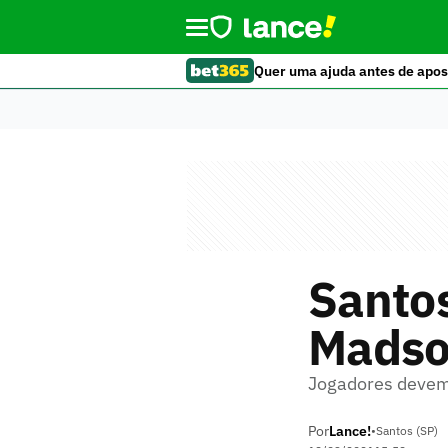
Quer uma ajuda antes de apos
Santos
Madso
Jogadores devem f
Por
Lance!
•
Santos (SP)