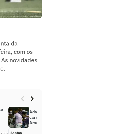
onta da
eira, com os
. As novidades
o.
se
Adversário na Libertadores já foi
carrasco do Santos na Sul-
Americana
Santos
Há 5 anos
 anos