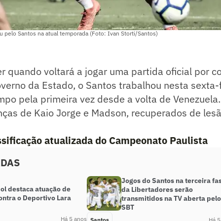
u pelo Santos na atual temporada (Foto: Ivan Storti/Santos)
 quando voltará a jogar uma partida oficial por c
verno da Estado, o Santos trabalhou nesta sexta-f
mpo pela primeira vez desde a volta de Venezuela
nças de Kaio Jorge e Madson, recuperados de lesã
assificação atualizada do Campeonato Paulista
ADAS
Jogos do Santos na terceira fa
l destaca atuação de
da Libertadores serão
ontra o Deportivo Lara
transmitidos na TV aberta pelo
SBT
Há 5 anos
Santos
Há 5