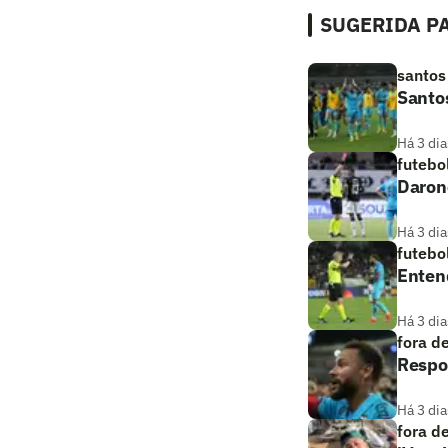
SUGERIDA PA
santos
Santo
Há 3 dia
futebo
Daronc
Há 3 dia
futebo
Entend
Há 3 dia
fora d
Respos
Há 3 dia
fora d