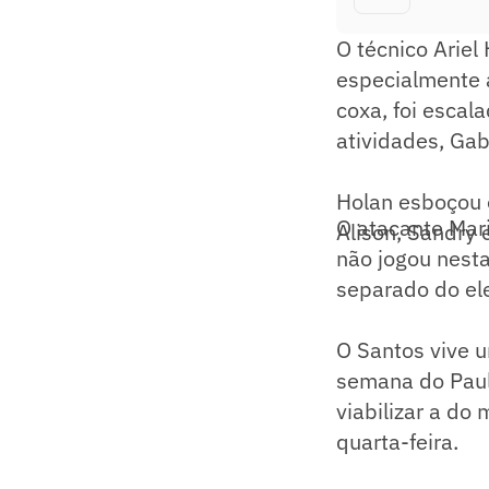
O técnico Ariel
especialmente a
coxa, foi escal
atividades, Gab
Holan esboçou o
O atacante Mar
Alison, Sandry 
não jogou nest
separado do el
O Santos vive u
semana do Paul
viabilizar a do
quarta-feira.