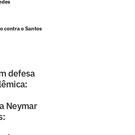
edes
o contra o Santos
em defesa
lêmica:
ca Neymar
s: