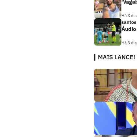
'Vaga
Há 3 dia
santos
Áudio
Há 3 dia
MAIS LANCE!