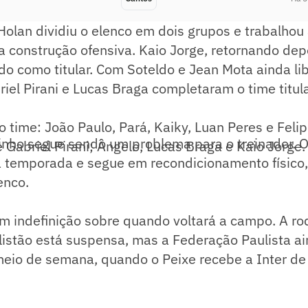
 Holan dividiu o elenco em dois grupos e trabalhou 
 construção ofensiva. Kaio Jorge, retornando dep
ado como titular. Com Soteldo e Jean Mota ainda l
riel Pirani e Lucas Braga completaram o time titula
 time: João Paulo, Pará, Kaiky, Luan Peres e Feli
inho segue sendo um problema para o treinador. O
e Gabriel Pirani; Ângelo, Lucas Braga e Kaio Jorge.
a temporada e segue em recondicionamento físico
enco.
m indefinição sobre quando voltará a campo. A ro
istão está suspensa, mas a Federação Paulista ai
 meio de semana, quando o Peixe recebe a Inter de