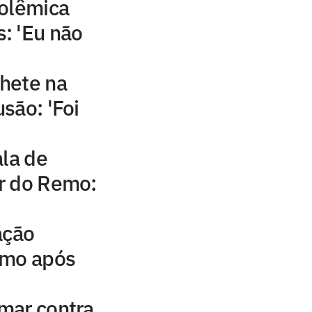
polêmica
: 'Eu não
hete na
são: 'Foi
ala de
r do Remo:
ação
emo após
mar contra