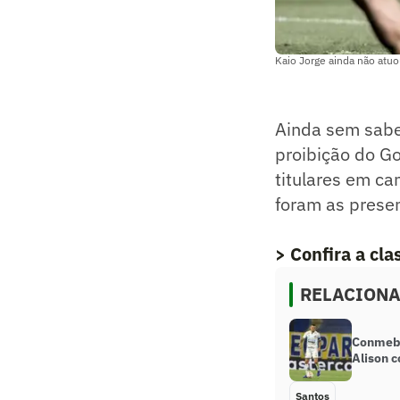
Kaio Jorge ainda não atuo
Ainda sem saber
proibição do Go
titulares em ca
foram as prese
> Confira a cl
RELACION
Conmebo
Alison c
Santos