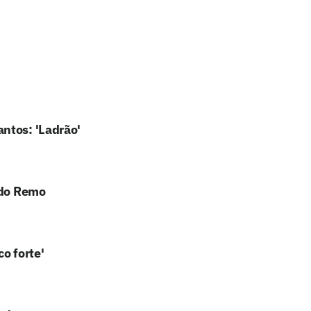
ntos: 'Ladrão'
 do Remo
o forte'