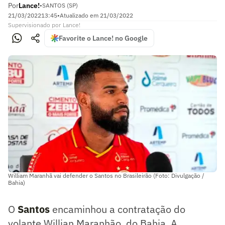
Por
Lance!
•
SANTOS (SP)
21/03/2022
13:45
•
Atualizado em
21/03/2022
Supervisionado
por
Lance!
Favorite o Lance! no Google
William Maranhã vai defender o Santos no Brasileirão (Foto: Divulgação /
Bahia)
O
Santos
encaminhou a contratação do
volante Willian Maranhão, do Bahia. A