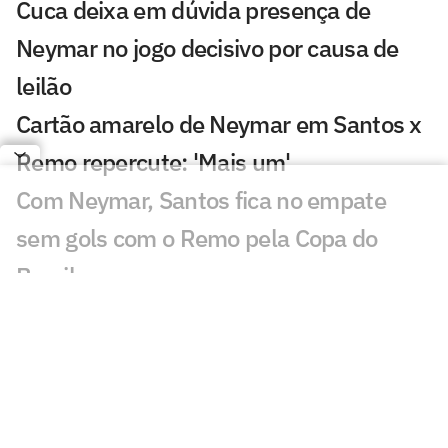
Cuca deixa em dúvida presença de
Neymar no jogo decisivo por causa de
leilão
Cartão amarelo de Neymar em Santos x
Remo repercute: 'Mais um'
Com Neymar, Santos fica no empate
sem gols com o Remo pela Copa do
Brasil
PC Oliveira aponta erro grave da
arbitragem em Santos x Remo
Veja gol perdido por Gabigol em Santos
x Remo: 'Perdeu os poderes'