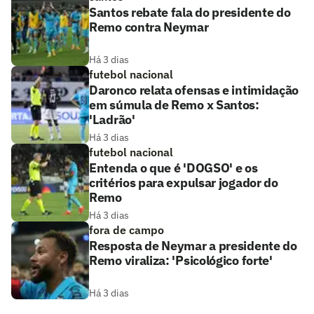
Santos rebate fala do presidente do
Remo contra Neymar
Há 3 dias
futebol nacional
Daronco relata ofensas e intimidação
em súmula de Remo x Santos:
'Ladrão'
Há 3 dias
futebol nacional
Entenda o que é 'DOGSO' e os
critérios para expulsar jogador do
Remo
Há 3 dias
fora de campo
Resposta de Neymar a presidente do
Remo viraliza: 'Psicológico forte'
Há 3 dias