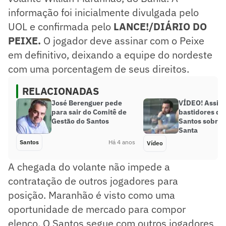
informação foi inicialmente divulgada pelo
UOL e confirmada pelo
LANCE!/DIÁRIO DO
PEIXE.
O jogador deve assinar com o Peixe
em definitivo, deixando a equipe do nordeste
com uma porcentagem de seus direitos.
RELACIONADAS
José Berenguer pede
VÍDEO! Assist
para sair do Comitê de
bastidores da 
Gestão do Santos
Santos sobre 
Santa
Santos
Há 4 anos
Vídeo
A chegada do volante não impede a
contratação de outros jogadores para
posição. Maranhão é visto como uma
oportunidade de mercado para compor
elenco. O Santos segue com outros jogadores