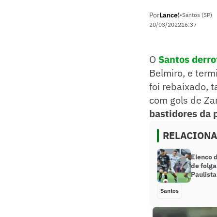
Por
Lance!
•
Santos (SP)
20/03/2022
16:37
O
Santos derro
Belmiro, e term
foi rebaixado, 
com gols de Zan
bastidores da 
RELACION
Elenco 
de folga
Paulista
Santos