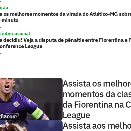
o
irão
ta os melhores momentos da virada do Atlético-MG sobr
o minuto
o
l internacional
 decidiu! Veja a disputa de pênaltis entre Fiorentina 
Conference League
o
Assista os melho
momentos da clas
da Fiorentina na 
League
Assista aos melh