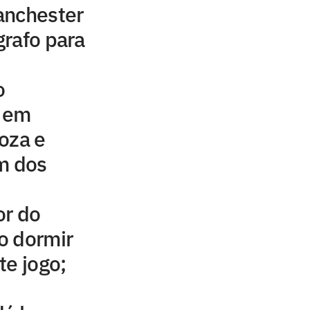
anchester
rafo para
o
e em
oza e
m dos
or do
ao dormir
te jogo;