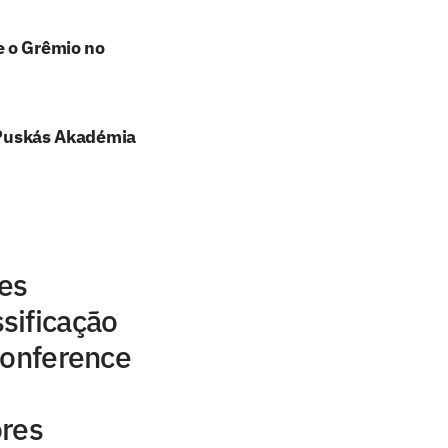
e o Grêmio no
e Puskás Akadémia
res
sificação
Conference
ores