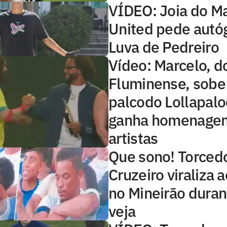
VÍDEO: Joia do M
United pede autóg
Luva de Pedreiro
Vídeo: Marcelo, d
Fluminense, sob
palcodo Lollapalo
ganha homenage
artistas
Que sono! Torced
Cruzeiro viraliza 
no Mineirão duran
veja