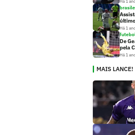
Há 1 an
brasile
Assis
últim
Há 1 an
futebo
De Gea
pela 
Há 1 an
MAIS LANCE!