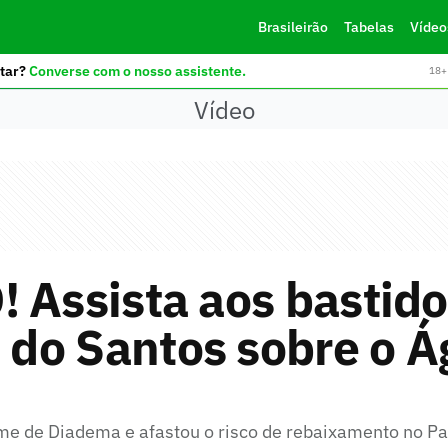
Brasileirão
Tabelas
Vídeo
tar?
Converse com o nosso assistente.
18+ 
Vídeo
 Assista aos bastido
a do Santos sobre o 
ime de Diadema e afastou o risco de rebaixamento no Pa