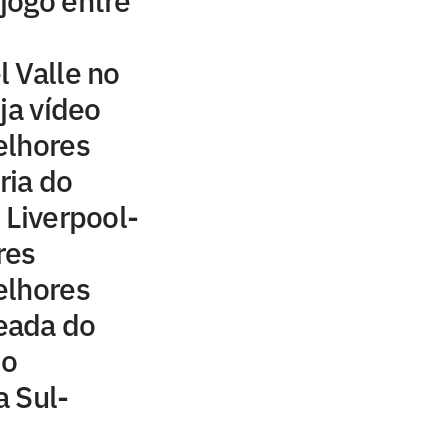
 jogo entre
 Valle no
ja vídeo
elhores
ria do
 Liverpool-
res
elhores
eada do
 o
 Sul-