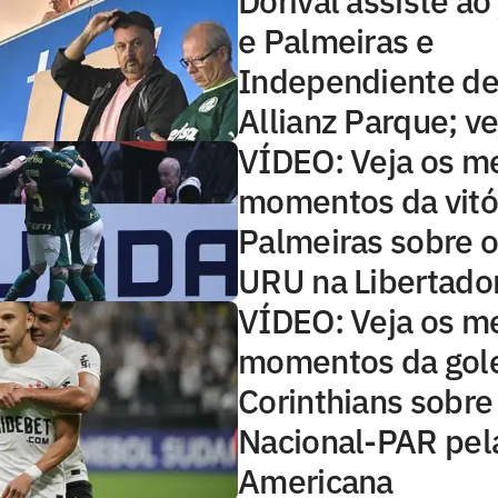
Dorival assiste ao
e Palmeiras e
Independiente del
Allianz Parque; ve
VÍDEO: Veja os m
momentos da vitó
Palmeiras sobre o
URU na Libertado
VÍDEO: Veja os m
momentos da gol
Corinthians sobre
Nacional-PAR pela
Americana