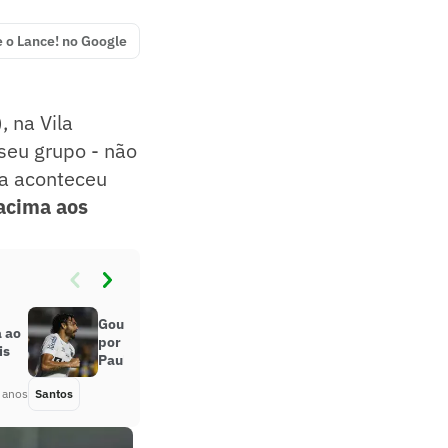
e o Lance! no Google
, na Vila
seu grupo - não
ria aconteceu
 acima aos
Goulart culpa tropeços em casa
a ao
por eliminação do Santos no
is
Paulista
 anos
Santos
Há 4 anos