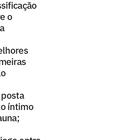
sificação
e o
a
elhores
meiras
lo
 posta
o íntimo
auna;