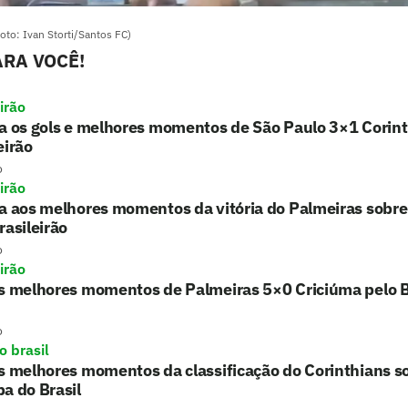
oto: Ivan Storti/Santos FC)
RA VOCÊ!
irão
a os gols e melhores momentos de São Paulo 3×1 Corint
eirão
o
irão
a aos melhores momentos da vitória do Palmeiras sobre
rasileirão
o
irão
s melhores momentos de Palmeiras 5×0 Criciúma pelo B
o
o brasil
s melhores momentos da classificação do Corinthians 
a do Brasil