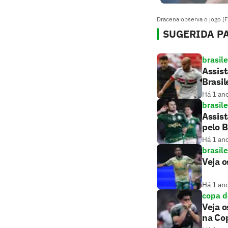
Dracena observa o jogo (F
SUGERIDA PA
brasile
Assist
Brasil
Há 1 an
brasile
Assist
pelo B
Há 1 an
brasile
Veja o
Há 1 an
copa d
Veja o
na Cop