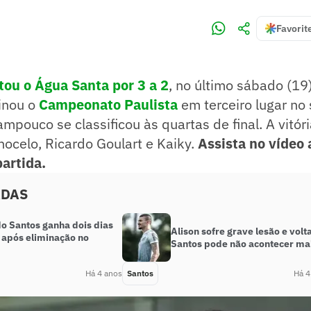
Favorit
tou o Água Santa por 3 a 2
, no último sábado (19)
inou o
Campeonato Paulista
em terceiro lugar no 
tampouco se classificou às quartas de final. A vitó
ocelo, Ricardo Goulart e Kaiky.
Assista no vídeo
partida.
ADAS
do Santos ganha dois dias
Alison sofre grave lesão e volt
 após eliminação no
Santos pode não acontecer ma
Há 4 anos
Santos
Há 4