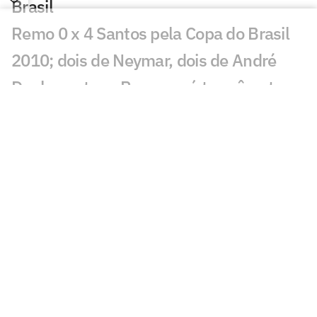
Brasil
Remo 0 x 4 Santos pela Copa do Brasil
2010; dois de Neymar, dois de André
Duelo contra o Remo será termômetro
para temporada do Santos e vai além do
resultado
Leilão do Instituto Neymar Jr: veja
horário e onde assistir
Santos anuncia renovação de contrato
do lateral Escobar; veja detalhes
Oitavas da Sul-Americana estão
definidas e garantem valor milionário