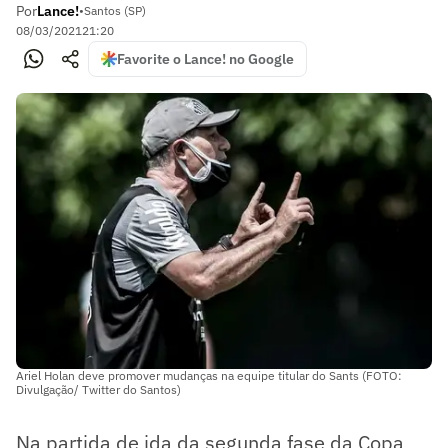
Por
Lance!
•
Santos (SP)
08/03/2021
21:20
Favorite o Lance! no Google
Ariel Holan deve promover mudanças na equipe titular do Sants (FOTO:
Divulgação/ Twitter do Santos)
Na partida de ida da segunda fase da Copa