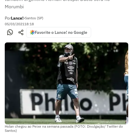
Morumbi
Por
Lance!
•
Santos (SP)
05/03/2021
18:18
Favorite o Lance! no Google
Holan chegou ao Peixe na semana passada (FOTO: Divulgação/ Twitter do
Santos)