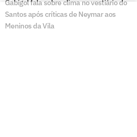
Gabigol fala sobre clima no vestiário do
Santos após críticas de Neymar aos
Meninos da Vila
Cuca comenta volta de Neymar ao
Santos após Copa do Mundo: 'Fácil de
lidar'
Dê suas notas: Santos sofre susto no
início, mas vira e avança na Sul-
Americana
Santos vence UCV e carimba vaga para
oitavas de final da Sul-Americana
Gol perdido em Santos x UCV choca