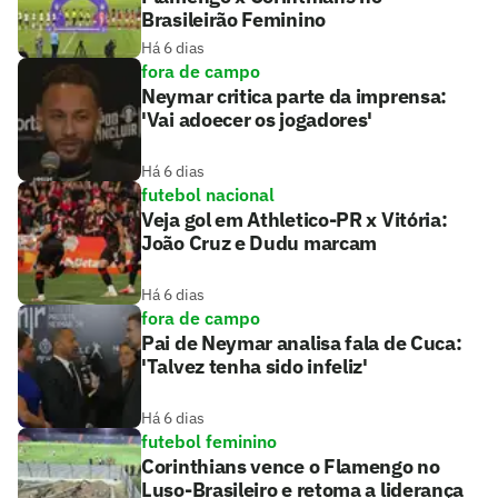
Brasileirão Feminino
Há 6 dias
fora de campo
Neymar critica parte da imprensa:
'Vai adoecer os jogadores'
Há 6 dias
futebol nacional
Veja gol em Athletico-PR x Vitória:
João Cruz e Dudu marcam
Há 6 dias
fora de campo
Pai de Neymar analisa fala de Cuca:
'Talvez tenha sido infeliz'
Há 6 dias
futebol feminino
Corinthians vence o Flamengo no
Luso-Brasileiro e retoma a liderança