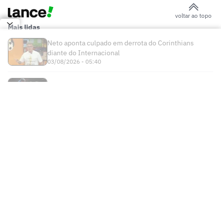
voltar ao topo
Mais lidas
Neto aponta culpado em derrota do Corinthians
diante do Internacional
03/08/2026 - 05:40
Alex Poatan não volta ao UFC em disputa por cinturão
03/08/2026 - 11:29
Times
Futebol Nacional
Atlético Mineiro
Futebol Internacional
Brasileirão Série A
Bahia
Esportes
Libertadores
Copa do Brasil
Botafogo
Lance! +