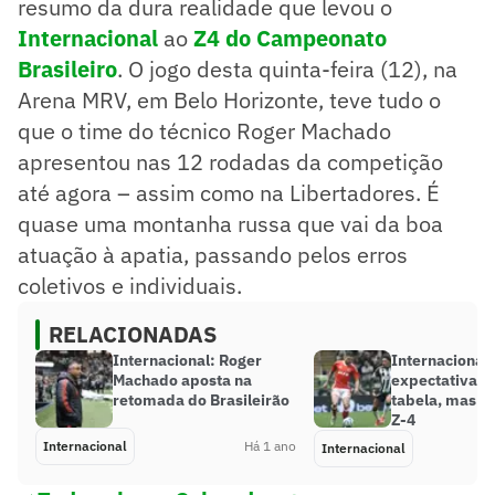
resumo da dura realidade que levou o
Internacional
ao
Z4 do Campeonato
Brasileiro
. O jogo desta quinta-feira (12), na
Arena MRV, em Belo Horizonte, teve tudo o
que o time do técnico Roger Machado
apresentou nas 12 rodadas da competição
até agora – assim como na Libertadores. É
quase uma montanha russa que vai da boa
atuação à apatia, passando pelos erros
coletivos e individuais.
RELACIONADAS
Internacional: Roger
Internacional:
Machado aposta na
expectativa e
retomada do Brasileirão
tabela, mas re
Z-4
Internacional
Há 1 ano
Internacional