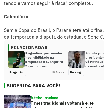
tendo e vamos seguir à risca', completou.
Calendário
Sem a Copa do Brasil, o Paraná terá até o final
da temporada a disputa do estadual e Série C.
RELACIONADAS
Bragantino quer manter
Alvo de propo
invencibilidade na
presidente do
temporada e avançar na
vê Matheus Ba
Copa do Brasil
desmotivado’
Bragantino
Há 5 anos
Botafogo
SUGERIDA PARA VOCÊ!
futebol nacional
Times tradicionais voltam à elite