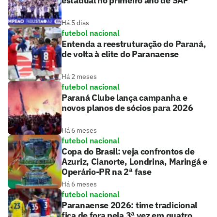
estadual no primeiro ano de SAF
Há 5 dias
futebol nacional
Entenda a reestruturação do Paraná,
de volta à elite do Paranaense
Há 2 meses
futebol nacional
Paraná Clube lança campanha e
novos planos de sócios para 2026
Há 6 meses
futebol nacional
Copa do Brasil: veja confrontos de
Azuriz, Cianorte, Londrina, Maringá e
Operário-PR na 2ª fase
Há 6 meses
futebol nacional
Paranaense 2026: time tradicional
fica de fora pela 3ª vez em quatro