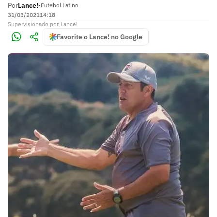
Por
Lance!
•
Futebol Latino
31/03/2021
14:18
Supervisionado
por
Lance!
Favorite o Lance! no Google