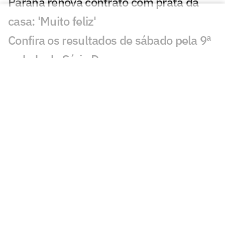
Paraná renova contrato com prata da
casa: 'Muito feliz'
Confira os resultados de sábado pela 9ª
rodada da Série D
Goleadas, show de empates e muito
mais: o resumo da Série D neste sábado
Série D: confira os resultado de sábado
pela 7ª rodada
Vinícius Kiss exalta invencibilidade do
Paraná na Série D
Santa Cruz vence de virada na rodada de
domingo da Série D; confira os demais