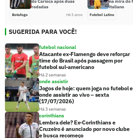
do Carioca após duas
na mira do fut
rodadas
italiano
Botafogo
Há 5 anos
Futebol Latino
SUGERIDA PARA VOCÊ!
futebol nacional
Atacante ex-Flamengo deve reforçar
time do Brasil após passagem por
futebol sul-americano
Há 2 semanas
onde assistir
Jogos de hoje: quem joga no futebol e
onde assistir ao vivo – sexta
(17/07/2026)
Há 3 semanas
corinthians
Lembra dele? Ex-Corinthians e
Cruzeiro é anunciado por novo clube
e busca recomeço