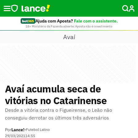
Ajuda com Aposta?
Fale com o assistente.
18+ Ministério da Fazenda adverte: Aposta não é investimento
Avaí
Avaí acumula seca de
vitórias no Catarinense
Desde a vitória contra o Figueirense, o Leão não
conseguiu derrotar os últimos três adversários
Por
Lance!
•
Futebol Latino
29/03/2021
14:55