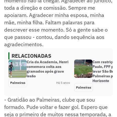
momento não ia chegar. Agradecer ao jurídico,
toda a direção e comissão. Sempre me
apoiaram. Agradecer minha esposa, minha
mãe, minha filha. Faltam palavras para
descrever esse momento. Só a gente sabe o
que passou - contou, dando sequência aos
agradecimentos.
RELACIONADAS
Cria da Academia, Henri
Com restriçõe
comemora volta aos
Paulo, FPF pe
gramados após grave
levar São Bent
lesão
Palmeiras par
Horizonte
Palmeiras
Há 5 anos
Palmeiras
- Gratidão ao Palmeiras, clube que sou
formado. Pude voltar e fazer gol. Espero que
seja o primeiro de muitos nessa temporada, a