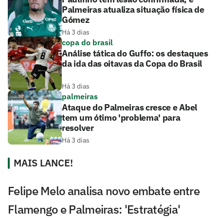
Palmeiras atualiza situação física de
Gómez
Há 3 dias
copa do brasil
Análise tática do Guffo: os destaques
da ida das oitavas da Copa do Brasil
Há 3 dias
palmeiras
Ataque do Palmeiras cresce e Abel
tem um ótimo 'problema' para
resolver
Há 3 dias
MAIS LANCE!
Felipe Melo analisa novo embate entre
Flamengo e Palmeiras: 'Estratégia'