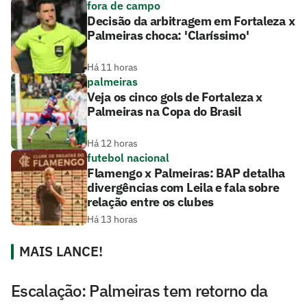
fora de campo
Decisão da arbitragem em Fortaleza x
Palmeiras choca: 'Claríssimo'
Há 11 horas
palmeiras
Veja os cinco gols de Fortaleza x
Palmeiras na Copa do Brasil
Há 12 horas
futebol nacional
Flamengo x Palmeiras: BAP detalha
divergências com Leila e fala sobre
relação entre os clubes
Há 13 horas
MAIS LANCE!
Escalação: Palmeiras tem retorno da