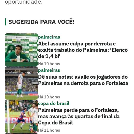
oportunidade.
SUGERIDA PARA VOCÊ!
palmeiras
Abel assume culpa por derrota e
exalta trabalho do Palmeiras: 'Elenco
de 1,4 bi'
Há 10 horas
palmeiras
Dê suas notas: avalie os jogadores do
Palmeiras na derrota para o Fortaleza
Há 10 horas
copa do brasil
Palmeiras perde para o Fortaleza,
mas avança às quartas de final da
Copa do Brasil
Há 11 horas