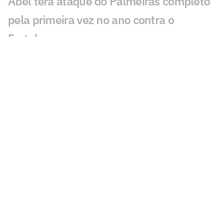
Abel terá ataque do Palmeiras completo
pela primeira vez no ano contra o
Fortaleza
Palmeiras se pronuncia após denúncia
contra Mauricio: 'Para que serve o
árbitro?'
Mauricio, do Palmeiras, é denunciado
por 'conduta violenta' e pode ser punido
Estrangeiros são sinceros sobre Endrick:
'Real não valoriza'
Palmeiras acumula desfalques e ganha
opções no ataque