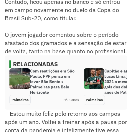
Contudo, ficou apenas no banco e só entrou
em campo novamente no duelo da Copa do
Brasil Sub-20, como titular.
O jovem jogador comentou sobre o período
afastado dos gramados e a sensação de estar
de volta, tanto na base quanto no profissional.
RELACIONADAS
Com restrições em São
Capitão e artil
Paulo, FPF pensa em
Lucas Lima já
levar São Bento x
2021 o mesm
Palmeiras para Belo
gols dos dois 
Horizonte
anos de Palme
Palmeiras
Há 5 anos
Palmeiras
– Estou muito feliz pelo retorno aos campos
após um ano. Voltei a treinar após a pausa por
conta da pandemia e infelizmente tive essa