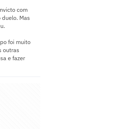
invicto com
o duelo. Mas
u.
po foi muito
s outras
sa e fazer