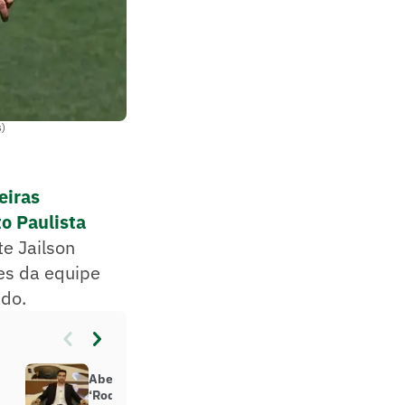
s)
eiras
o Paulista
te Jailson
ues da equipe
ado.
Abel Ferreira agita bastidores do
‘Roda Vida’ e produtora diz: ‘Nem