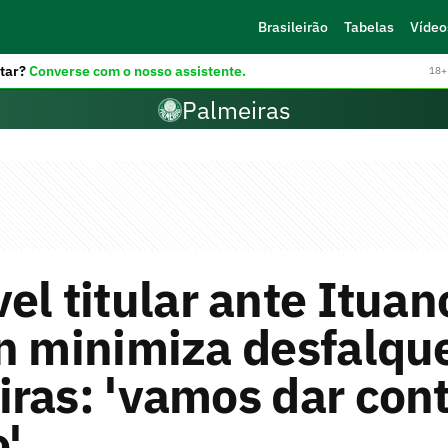
Brasileirão
Tabelas
Vídeo
tar?
Converse com o nosso assistente.
18+ 
Palmeiras
el titular ante Ituan
n minimiza desfalqu
ras: 'vamos dar con
'