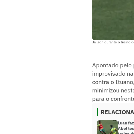
Jailson durante o treino 
Apontado pelo p
improvisado na 
contra o Ituano,
minimizou nesta
para o confront
RELACION
Luan fa
Abel tes
treino d