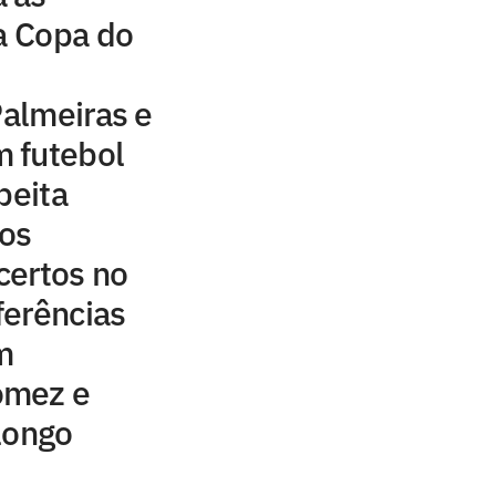
da Copa do
Palmeiras e
 futebol
peita
aos
certos no
ferências
m
ómez e
longo