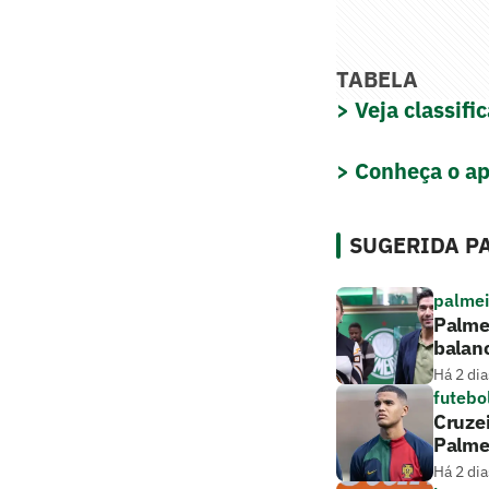
TABELA
> Veja classif
> Conheça o ap
SUGERIDA PA
palmei
Palmei
balan
Há 2 dia
futebo
Cruze
Palme
Há 2 dia