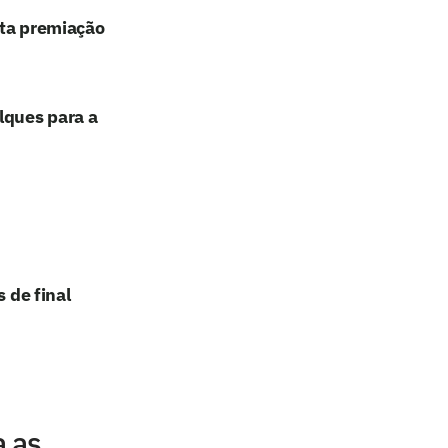
lta premiação
lques para a
 de final
 as