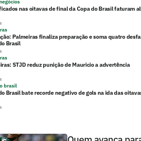
 negócios
ficados nas oitavas de final da Copa do Brasil faturam a
s
ras
ção: Palmeiras finaliza preparação e soma quatro desfa
o Brasil
s
ras
ras: STJD reduz punição de Mauricio a advertência
s
o brasil
o Brasil bate recorde negativo de gols na ida das oitavas
s
Quem avança para