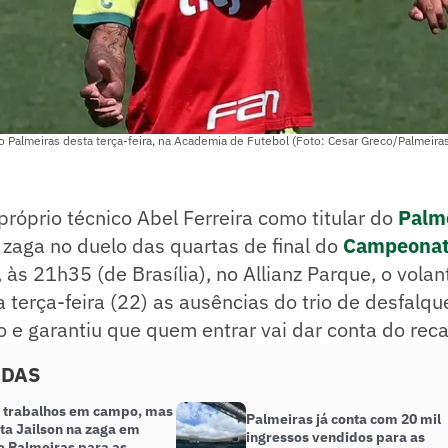
do Palmeiras desta terça-feira, na Academia de Futebol (Foto: Cesar Greco/Palmeira
róprio técnico Abel Ferreira como titular do
Palm
zaga no duelo das quartas de final do
Campeonat
 às 21h35 (de Brasília), no Allianz Parque, o volan
 terça-feira (22) as ausências do trio de desfalq
o e garantiu que quem entrar vai dar conta do rec
ADAS
z trabalhos em campo, mas
Palmeiras já conta com 20 mil
ta Jailson na zaga em
ingressos vendidos para as
o Palmeiras para as