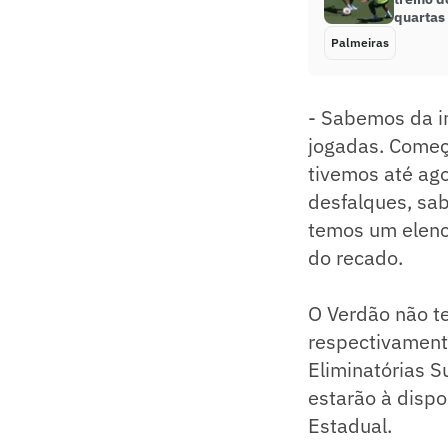
quartas
Palmeiras
- Sabemos da i
jogadas. Começ
tivemos até ag
desfalques, sa
temos um elenco
do recado.
O Verdão não t
respectivamente
Eliminatórias 
estarão à dispo
Estadual.