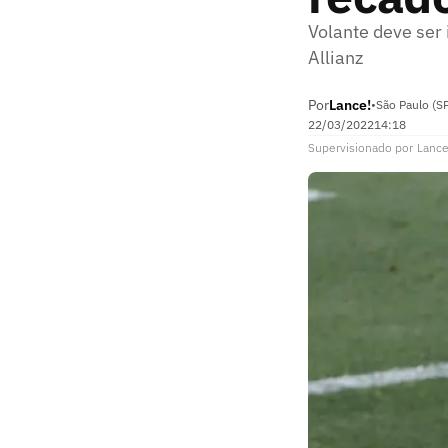
Volante deve ser 
Allianz
Por
Lance!
•
São Paulo (S
22/03/2022
14:18
Supervisionado
por
Lance