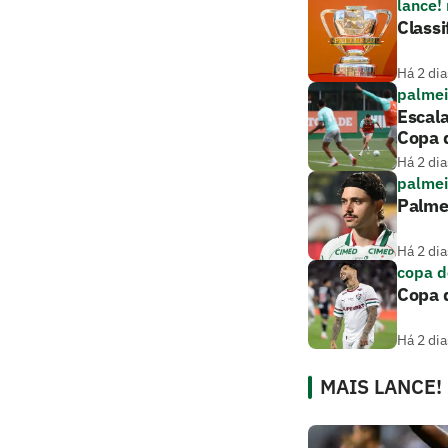
lance!
Classi
Há 2 dia
palmei
Escala
Copa d
Há 2 dia
palmei
Palmei
Há 2 dia
copa d
Copa d
Há 2 dia
MAIS LANCE!