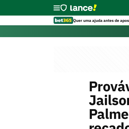
Quer uma ajuda antes de apos
Prováv
Jailso
Palmei
recado