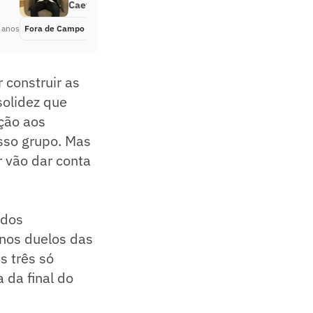
Caetano Veloso gerou isso tudo’
 anos
Fora de Campo
Há 4 anos
 construir as
solidez que
ção aos
sso grupo. Mas
r vão dar conta
ados
 nos duelos das
s três só
 da final do