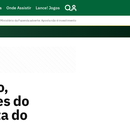
s
Onde Assistir
Lance! Jogos
Ministério da Fazenda adverte: Aposta não é investimento
o,
es do
ta do