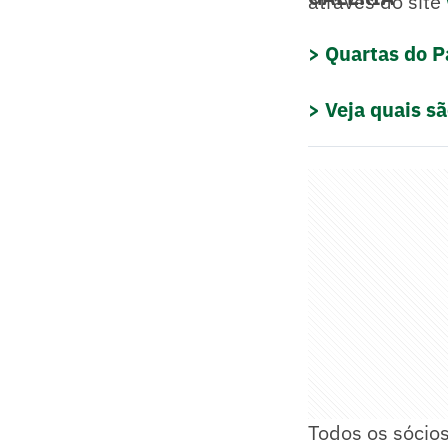
através do site
> Quartas do Pa
> Veja quais s
Todos os sócios