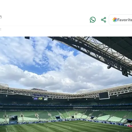
P)
Favorit
!