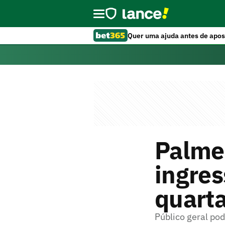
Quer uma ajuda antes de apos
Palmei
ingres
quarta
Público geral pod