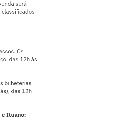
 venda será
 classificados
ressos. Os
rço, das 12h às
s bilheterias
más), das 12h
 e Ituano: