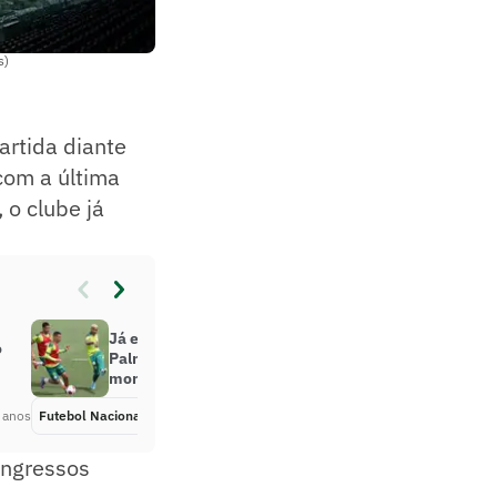
s)
artida diante
com a última
 o clube já
Já em ritmo de despedida no
o
Palmeiras, Deyverson é
monitorado por Grêmio e Vasco
 anos
Futebol Nacional
Há 4 anos
ingressos