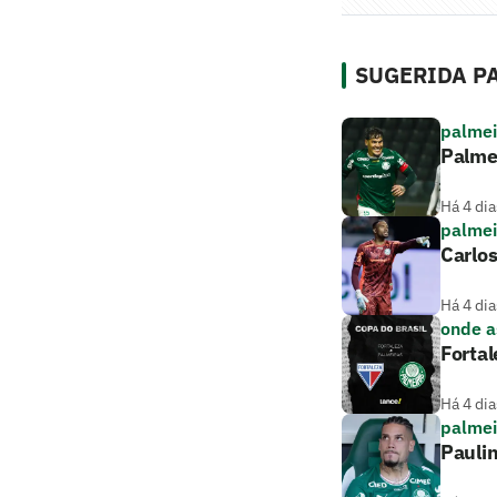
SUGERIDA PA
palmei
Palme
Há 4 dia
palmei
Carlos
Há 4 dia
onde as
Fortal
Há 4 dia
palmei
Paulin