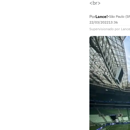
<br>
Por
Lance!
•
São Paulo (S
22/03/2022
13:36
Supervisionado
por
Lance