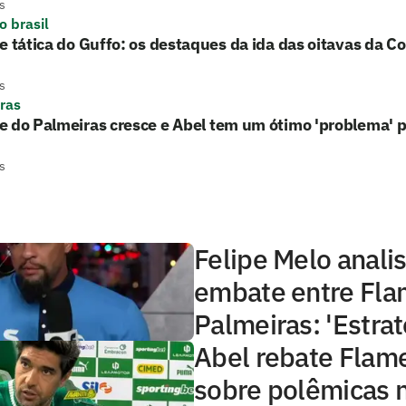
s
o brasil
e tática do Guffo: os destaques da ida das oitavas da Co
s
ras
 do Palmeiras cresce e Abel tem um ótimo 'problema' p
s
Felipe Melo anali
embate entre Fla
Palmeiras: 'Estrat
Abel rebate Flame
sobre polêmicas n