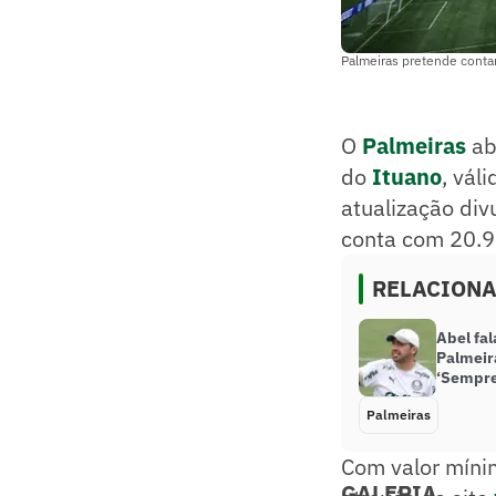
Palmeiras pretende contar
O
Palmeiras
ab
do
Ituano
, vál
atualização div
conta com 20.9
RELACION
Abel fal
Palmeir
‘Sempre
Palmeiras
Com valor míni
GALERIA