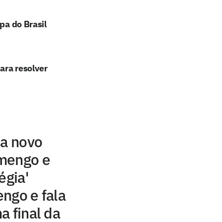
pa do Brasil
ara resolver
sa novo
mengo e
égia'
ngo e fala
a final da