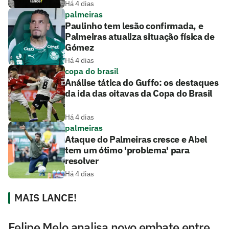
Há 4 dias
palmeiras
Paulinho tem lesão confirmada, e
Palmeiras atualiza situação física de
Gómez
Há 4 dias
copa do brasil
Análise tática do Guffo: os destaques
da ida das oitavas da Copa do Brasil
Há 4 dias
palmeiras
Ataque do Palmeiras cresce e Abel
tem um ótimo 'problema' para
resolver
Há 4 dias
MAIS LANCE!
Felipe Melo analisa novo embate entre