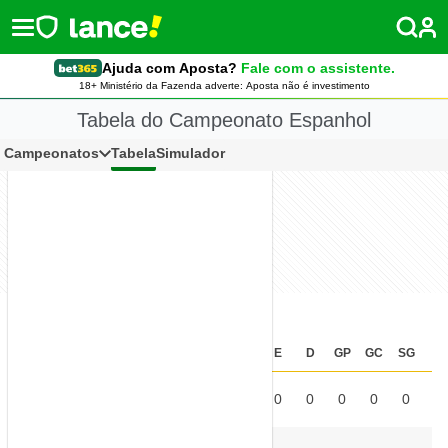
Ajuda com Aposta?
Fale com o assistente.
18+ Ministério da Fazenda adverte: Aposta não é investimento
Tabela do Campeonato Espanhol
Campeonatos
Tabela
Simulador
Classificação
P
J
V
E
D
GP
GC
SG
%
ALA
1
°
0
0
0
0
0
0
0
0
0