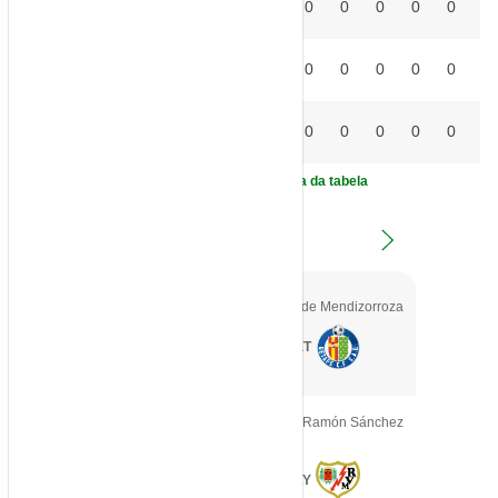
SEV
0
0
0
0
0
0
0
0
0
18
°
VAL
0
0
0
0
0
0
0
0
0
19
°
VIL
0
0
0
0
0
0
0
0
0
20
°
Clique aqui e veja a legenda da tabela
1
ª Rodada
SAB, 15/08/2026
- 14:30
|
Estadio de Mendizorroza
X
ALA
GET
SAB, 15/08/2026
- 16:30
|
Estadio Ramón Sánchez
Pizjuán
X
SEV
RAY