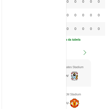
NOT
0
0
0
0
0
0
0
0
0
18
°
SUN
0
0
0
0
0
0
0
0
0
19
°
TOT
0
0
0
0
0
0
0
0
0
20
°
Clique aqui e veja a legenda da tabela
1
ª Rodada
SEX, 21/08/2026
- 16:00
|
Emirates Stadium
X
ARS
COV
SAB, 22/08/2026
- 08:30
|
MKM Stadium
X
HUL
MNU