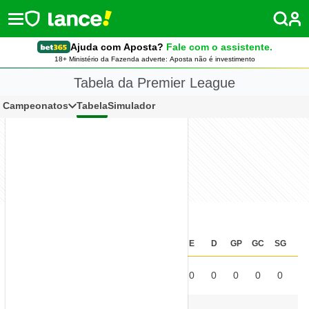
Ajuda com Aposta?
Fale com o assistente.
18+ Ministério da Fazenda adverte: Aposta não é investimento
Tabela da Premier League
Campeonatos
Tabela
Simulador
Classificação
P
J
V
E
D
GP
GC
SG
%
ARS
1
°
0
0
0
0
0
0
0
0
0