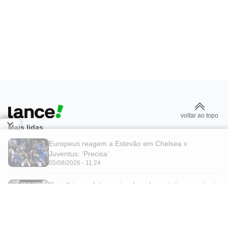
voltar ao topo
Mais lidas
Europeus reagem a Estevão em Chelsea x
Juventus: ‘Precisa’
05/08/2026 - 11:24
Corinthians x Internacional: onde assistir e prováveis
escalações do jogo pela Copa do Brasil
05/08/2026 - 10:52