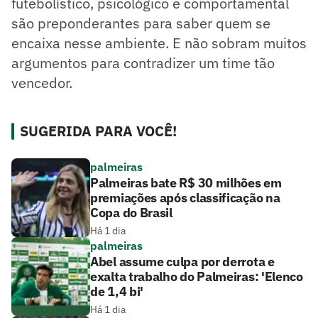
futebolístico, psicológico e comportamental
são preponderantes para saber quem se
encaixa nesse ambiente. E não sobram muitos
argumentos para contradizer um time tão
vencedor.
SUGERIDA PARA VOCÊ!
palmeiras
Palmeiras bate R$ 30 milhões em
premiações após classificação na
Copa do Brasil
Há 1 dia
palmeiras
Abel assume culpa por derrota e
exalta trabalho do Palmeiras: 'Elenco
de 1,4 bi'
Há 1 dia