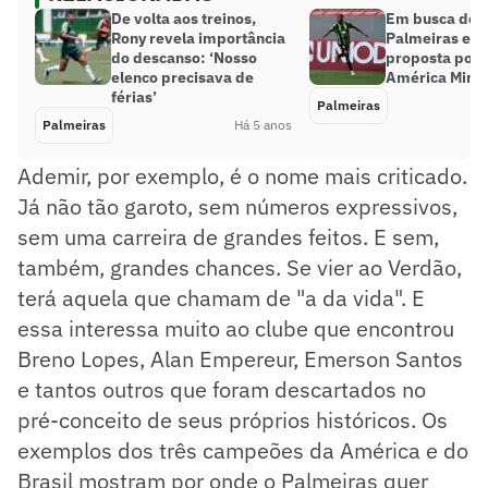
De volta aos treinos,
Em busca de r
Rony revela importância
Palmeiras env
do descanso: ‘Nosso
proposta por 
elenco precisava de
América Minei
férias’
Palmeiras
Palmeiras
Há 5 anos
Ademir, por exemplo, é o nome mais criticado.
Já não tão garoto, sem números expressivos,
sem uma carreira de grandes feitos. E sem,
também, grandes chances. Se vier ao Verdão,
terá aquela que chamam de "a da vida". E
essa interessa muito ao clube que encontrou
Breno Lopes, Alan Empereur, Emerson Santos
e tantos outros que foram descartados no
pré-conceito de seus próprios históricos. Os
exemplos dos três campeões da América e do
Brasil mostram por onde o Palmeiras quer