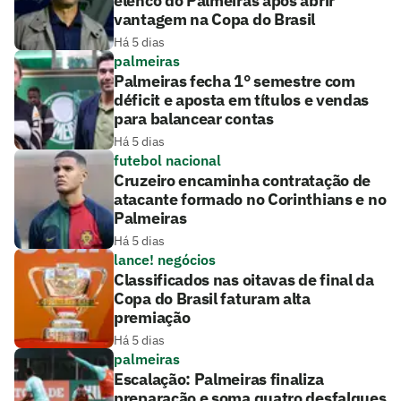
elenco do Palmeiras após abrir
vantagem na Copa do Brasil
Há 5 dias
palmeiras
Palmeiras fecha 1° semestre com
déficit e aposta em títulos e vendas
para balancear contas
Há 5 dias
futebol nacional
Cruzeiro encaminha contratação de
atacante formado no Corinthians e no
Palmeiras
Há 5 dias
lance! negócios
Classificados nas oitavas de final da
Copa do Brasil faturam alta
premiação
Há 5 dias
palmeiras
Escalação: Palmeiras finaliza
preparação e soma quatro desfalques