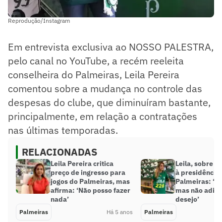
Reprodução/Instagram
Em entrevista exclusiva ao NOSSO PALESTRA,
pelo canal no YouTube, a recém reeleita
conselheira do Palmeiras, Leila Pereira
comentou sobre a mudança no controle das
despesas do clube, que diminuíram bastante,
principalmente, em relação a contratações
nas últimas temporadas.
RELACIONADAS
Leila Pereira critica
Leila, sobre c
preço de ingresso para
à presidência
jogos do Palmeiras, mas
Palmeiras: ‘Go
afirma: ‘Não posso fazer
mas não adian
nada’
desejo’
Palmeiras
Há 5 anos
Palmeiras