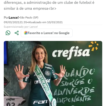
diferenças, a administração de um clube de futebol é
similar à de uma empresa<br>
Por
Lance!
•
São Paulo (SP)
09/03/2021
21:35
•
Atualizado em
10/03/2021
Supervisionado
por
Lance!
Favorite o Lance! no Google