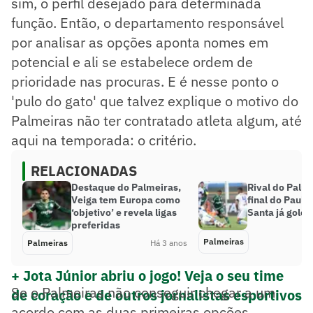
sim, o perfil desejado para determinada
função. Então, o departamento responsável
por analisar as opções aponta nomes em
potencial e ali se estabelece ordem de
prioridade nas procuras. E é nesse ponto o
'pulo do gato' que talvez explique o motivo do
Palmeiras não ter contratado atleta algum, até
aqui na temporada: o critério.
RELACIONADAS
Destaque do Palmeiras,
Rival do Palm
Veiga tem Europa como
final do Pauli
‘objetivo’ e revela ligas
Santa já gole
preferidas
Palmeiras
Palmeiras
Há 3 anos
+ Jota Júnior abriu o jogo! Veja o seu time
Se o Palmeiras não conseguir chegar a um
de coração e de outros jornalistas esportivos
acordo com as duas primeiras opções