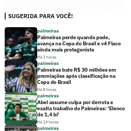
SUGERIDA PARA VOCÊ!
palmeiras
Palmeiras perde quando pode,
avança na Copa do Brasil e vê Flaco
ainda mais protagonista
Há 3 horas
palmeiras
Palmeiras bate R$ 30 milhões em
premiações após classificação na
Copa do Brasil
Há 8 horas
palmeiras
Abel assume culpa por derrota e
exalta trabalho do Palmeiras: 'Elenco
de 1,4 bi'
Há 14 horas
palmeiras