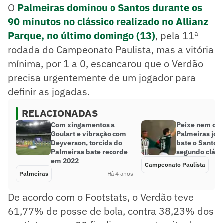
O
Palmeiras dominou o Santos durante os
90 minutos no clássico realizado no Allianz
Parque, no último domingo (13)
, pela 11ª
rodada do Campeonato Paulista, mas a vitória
mínima, por 1 a 0, escancarou que o Verdão
precisa urgentemente de um jogador para
definir as jogadas.
RELACIONADAS
Com xingamentos a
Peixe nem co
Goulart e vibração com
Palmeiras jog
Deyverson, torcida do
bate o Santos
Palmeiras bate recorde
segundo cláss
em 2022
Campeonato Paulista
Palmeiras
Há 4 anos
De acordo com o Footstats, o Verdão teve
61,77% de posse de bola, contra 38,23% dos