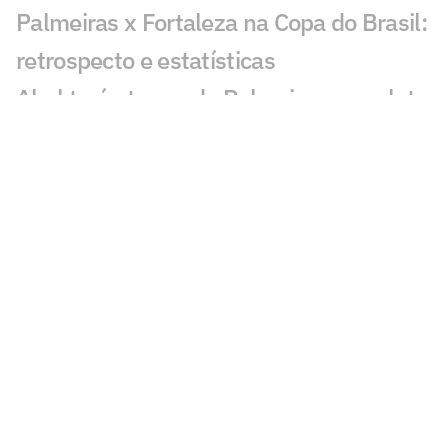
Palmeiras x Fortaleza na Copa do Brasil:
retrospecto e estatísticas
Abel terá ataque do Palmeiras completo
pela primeira vez no ano contra o
Fortaleza
Palmeiras se pronuncia após denúncia
contra Mauricio: 'Para que serve o
árbitro?'
Mauricio, do Palmeiras, é denunciado
por 'conduta violenta' e pode ser punido
Estrangeiros são sinceros sobre Endrick:
'Real não valoriza'