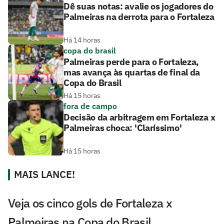
Dê suas notas: avalie os jogadores do
Palmeiras na derrota para o Fortaleza
Há 14 horas
copa do brasil
Palmeiras perde para o Fortaleza,
mas avança às quartas de final da
Copa do Brasil
Há 15 horas
fora de campo
Decisão da arbitragem em Fortaleza x
Palmeiras choca: 'Claríssimo'
Há 15 horas
MAIS LANCE!
Veja os cinco gols de Fortaleza x
Palmeiras na Copa do Brasil