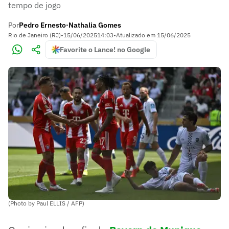
tempo de jogo
Por
Pedro Ernesto
Nathalia Gomes
•
Rio de Janeiro (RJ)
•
15/06/2025
14:03
•
Atualizado em
15/06/2025
Favorite o Lance! no Google
(Photo by Paul ELLIS / AFP)