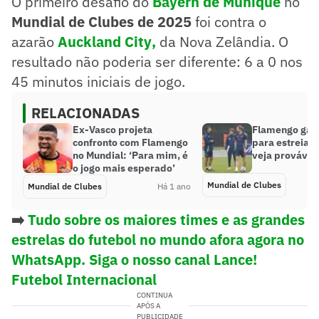
O primeiro desafio do
Bayern de Munique
no
Mundial de Clubes de 2025
foi contra o
azarão
Auckland City
,
da Nova Zelândia. O
resultado não poderia ser diferente: 6 a 0 nos
45 minutos iniciais de jogo.
RELACIONADAS
Ex-Vasco projeta
Flamengo gan
confronto com Flamengo
para estreia d
no Mundial: ‘Para mim, é
veja provável
o jogo mais esperado’
Mundial de Clubes
Mundial de Clubes
Há 1 ano
➡️
Tudo sobre os maiores times e as grandes
estrelas do futebol no mundo afora agora no
WhatsApp. Siga o nosso canal Lance!
Futebol Internacional
CONTINUA
APÓS A
PUBLICIDADE