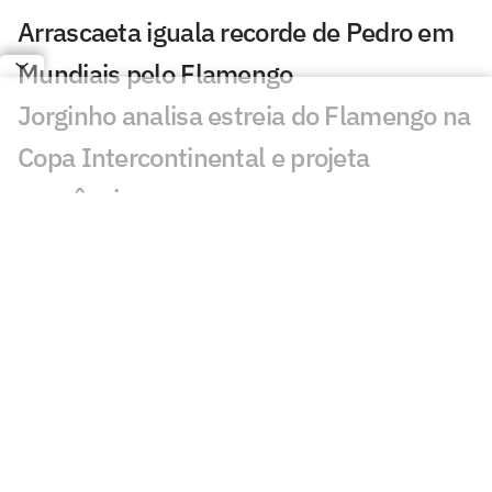
Arrascaeta iguala recorde de Pedro em
Mundiais pelo Flamengo
Jorginho analisa estreia do Flamengo na
Copa Intercontinental e projeta
sequência
Bruno Henrique analisa confronto com
Cruz Azul e projeta próximo jogo:
'Mundial sempre é difícil'
Jogadores do Flamengo estão
pendurados na Copa Intercontinental?
Entenda regulamento
Veja os gols de Flamengo x Cruz Azul