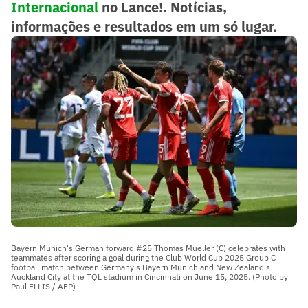
Internacional
no Lance!. Notícias,
informações e resultados em um só lugar.
Bayern Munich's German forward #25 Thomas Mueller (C) celebrates with
teammates after scoring a goal during the Club World Cup 2025 Group C
football match between Germany's Bayern Munich and New Zealand's
Auckland City at the TQL stadium in Cincinnati on June 15, 2025. (Photo by
Paul ELLIS / AFP)