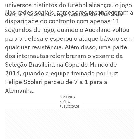
universos distintos do futebol alcançou o jogo
Nas redes sociais, torcedores reconheceram a
com a maior diferença técnica do Mundial.
disparidade do confronto com apenas 11
segundos de jogo, quando o Auckland voltou
para a defesa e esperou o ataque bávaro sem
qualquer resistência. Além disso, uma parte
dos internautas relembraram o vexame da
Seleção Brasileira na Copa do Mundo de
2014, quando a equipe treinado por Luiz
Felipe Scolari perdeu de 7 a 1 para a
Alemanha.
CONTINUA
APÓS A
PUBLICIDADE