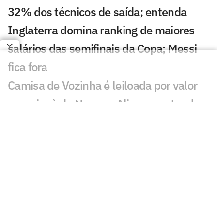
32% dos técnicos de saída; entenda
Inglaterra domina ranking de maiores
salários das semifinais da Copa; Messi
fica fora
Camisa de Vozinha é leiloada por valor
superior à de Neuer e Alisson; entenda
Fifa vai vender pedaços do gramado da
final da Copa; veja preço e como
comprar
Seleções disputam premiação milionária
recorde nas semifinais da Copa; veja
valores