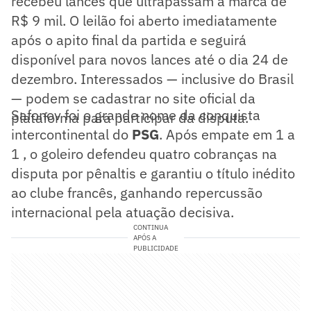
recebeu lances que ultrapassam a marca de
R$ 9 mil. O leilão foi aberto imediatamente
após o apito final da partida e seguirá
disponível para novos lances até o dia 24 de
dezembro. Interessados — inclusive do Brasil
— podem se cadastrar no site oficial da
Safonov foi o grande nome da conquista
plataforma para participar da disputa.
intercontinental do
PSG
. Após empate em 1 a
1 , o goleiro defendeu quatro cobranças na
disputa por pênaltis e garantiu o título inédito
ao clube francês, ganhando repercussão
internacional pela atuação decisiva.
CONTINUA
APÓS A
PUBLICIDADE