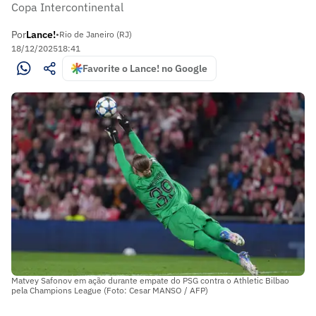
Copa Intercontinental
Por
Lance!
•
Rio de Janeiro (RJ)
18/12/2025
18:41
Favorite o Lance! no Google
Matvey Safonov em ação durante empate do PSG contra o Athletic Bilbao
pela Champions League (Foto: Cesar MANSO / AFP)