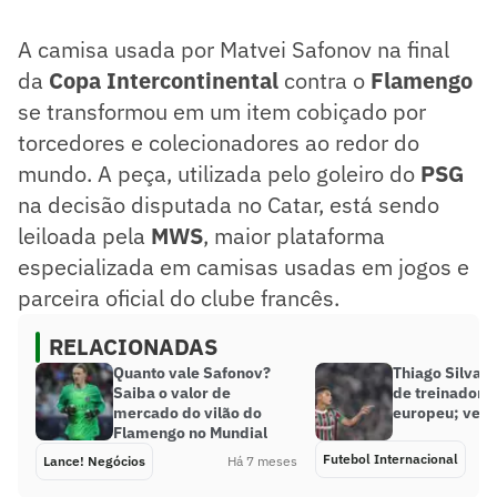
A camisa usada por Matvei Safonov na final
da
Copa Intercontinental
contra o
Flamengo
se transformou em um item cobiçado por
torcedores e colecionadores ao redor do
mundo. A peça, utilizada pelo goleiro do
PSG
na decisão disputada no Catar, está sendo
leiloada pela
MWS
, maior plataforma
especializada em camisas usadas em jogos e
parceira oficial do clube francês.
RELACIONADAS
Quanto vale Safonov?
Thiago Silva r
Saiba o valor de
de treinador d
mercado do vilão do
europeu; veja
Flamengo no Mundial
Futebol Internacional
Lance! Negócios
Há 7 meses