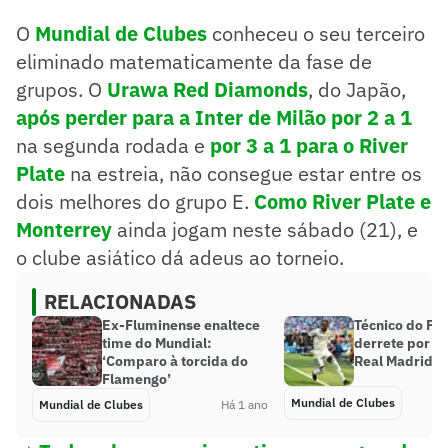
O
Mundial de Clubes
conheceu o seu terceiro
eliminado matematicamente da fase de
grupos. O
Urawa Red Diamonds
, do Japão,
após perder para a Inter de Milão por 2 a 1
na segunda rodada e
por 3 a 1 para o River
Plate
na estreia, não consegue estar entre os
dois melhores do grupo E.
Como River Plate e
Monterrey
ainda jogam neste sábado (21), e
o clube asiático dá adeus ao torneio.
RELACIONADAS
Ex-Fluminense enaltece
Técnico do Pa
time do Mundial:
derrete por Vin
‘Comparo à torcida do
Real Madrid
Flamengo’
Mundial de Clubes
Mundial de Clubes
Há 1 ano