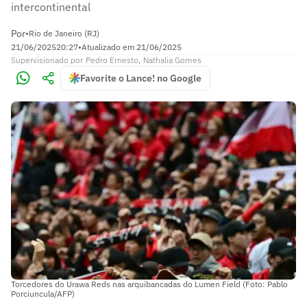
intercontinental
Por
•
Rio de Janeiro (RJ)
21/06/2025
20:27
•
Atualizado em
21/06/2025
Supervisionado
por
Pedro Ernesto
,
Nathalia Gomes
Favorite o Lance! no Google
Torcedores do Urawa Reds nas arquibancadas do Lumen Field (Foto: Pablo
Porciuncula/AFP)