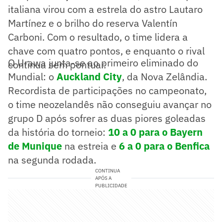
italiana virou com a estrela do astro Lautaro
Martínez e o brilho do reserva Valentín
Carboni. Com o resultado, o time lidera a
chave com quatro pontos, e enquanto o rival
O Urawa junta-se ao primeiro eliminado do
continua sem pontuar.
Mundial: o
Auckland City
, da Nova Zelândia.
Recordista de participações no campeonato,
o time neozelandês não conseguiu avançar no
grupo D após sofrer as duas piores goleadas
da história do torneio:
10 a 0 para o Bayern
de Munique
na estreia e
6 a 0 para o Benfica
na segunda rodada.
CONTINUA
APÓS A
PUBLICIDADE