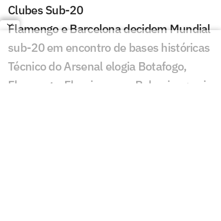
Clubes Sub-20
Flamengo e Barcelona decidem Mundial
sub-20 em encontro de bases históricas
Técnico do Arsenal elogia Botafogo,
Flamengo, Fluminense e Palmeiras; veja
José Mourinho revela ter torcido para
brasileiro no Mundial
Coritiba acerta com atacante que
disputou o Mundial de Clubes
Jornal europeu crava crise de time após
o Mundial de Clubes: 'O pior da história'
Chelsea anuncia primeiro reforço após