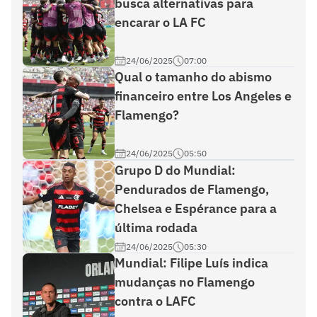
busca alternativas para
encarar o LA FC
24/06/2025
07:00
Qual o tamanho do abismo
financeiro entre Los Angeles e
Flamengo?
24/06/2025
05:50
Grupo D do Mundial:
Pendurados de Flamengo,
Chelsea e Espérance para a
última rodada
24/06/2025
05:30
Mundial: Filipe Luís indica
mudanças no Flamengo
contra o LAFC