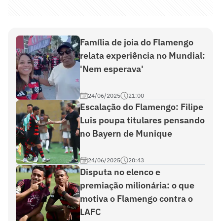
Família de joia do Flamengo
relata experiência no Mundial:
'Nem esperava'
24/06/2025
21:00
Escalação do Flamengo: Filipe
Luis poupa titulares pensando
no Bayern de Munique
24/06/2025
20:43
Disputa no elenco e
premiação milionária: o que
motiva o Flamengo contra o
LAFC