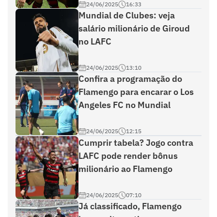
24/06/2025
16:33
Mundial de Clubes: veja
salário milionário de Giroud
no LAFC
24/06/2025
13:10
Confira a programação do
Flamengo para encarar o Los
Angeles FC no Mundial
24/06/2025
12:15
Cumprir tabela? Jogo contra
LAFC pode render bônus
milionário ao Flamengo
24/06/2025
07:10
Já classificado, Flamengo