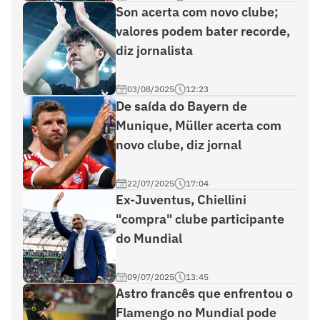
Son acerta com novo clube;
valores podem bater recorde,
diz jornalista
03/08/2025
12:23
De saída do Bayern de
Munique, Müller acerta com
novo clube, diz jornal
22/07/2025
17:04
Ex-Juventus, Chiellini
"compra" clube participante
do Mundial
09/07/2025
13:45
Astro francês que enfrentou o
Flamengo no Mundial pode