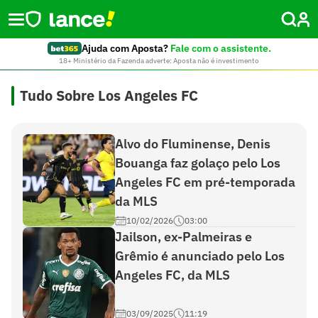
Ajuda com Aposta?
Fale com o assistente.
18+ Ministério da Fazenda adverte: Aposta não é investimento
Tudo Sobre Los Angeles FC
Alvo do Fluminense, Denis
Bouanga faz golaço pelo Los
Angeles FC em pré-temporada
da MLS
10/02/2026
03:00
Jailson, ex-Palmeiras e
Grêmio é anunciado pelo Los
Angeles FC, da MLS
03/09/2025
11:19