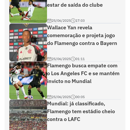
estar de saída do clube
25/06/2025
17:03
Wallace Yan revela
comemoração e projeta jogo
do Flamengo contra o Bayern
25/06/2025
01:11
Flamengo busca empate com
o Los Angeles FC e se mantém
invicto no Mundial
25/06/2025
00:05
Mundial: já classificado,
Flamengo tem estádio cheio
contra o LAFC