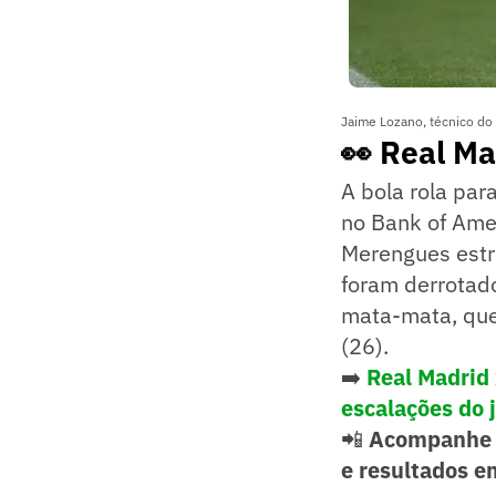
Jaime Lozano, técnico do 
👀 Real Ma
A bola rola par
no Bank of Amer
Merengues estr
foram derrotad
mata-mata, que 
(26).
➡️
Real Madrid 
escalações do 
📲
Acompanhe 
e resultados e