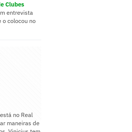
de Clubes
em entrevista
 o colocou no
 está no Real
car maneiras de
s. Vinicius tem