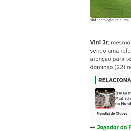
Vini Jr em ação pelo Real
Vini Jr
, mesmo
sendo uma refe
atenção para to
domingo (22) 
RELACION
Irmão m
Madrid 
no Mund
Mundial de Clubes
➡️
Jogador do F