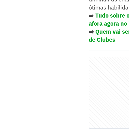
ótimas habilida
➡️
Tudo sobre o
afora agora no
➡️
Quem vai ser
de Clubes