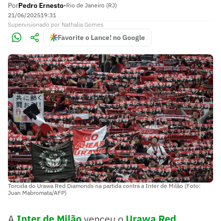
Por
Pedro Ernesto
•
Rio de Janeiro (RJ)
21/06/2025
19:31
Supervisionado
por
Nathalia Gomes
Favorite o Lance! no Google
Torcida do Urawa Red Diamonds na partida contra a Inter de Milão (Foto:
Juan Mabromata/AFP)
A
Inter de Milão
venceu o
Urawa Red