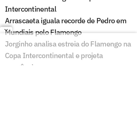
Intercontinental
Arrascaeta iguala recorde de Pedro em
Mundiais pelo Flamengo
Jorginho analisa estreia do Flamengo na
Copa Intercontinental e projeta
sequência
Bruno Henrique analisa confronto com
Cruz Azul e projeta próximo jogo:
'Mundial sempre é difícil'
Jogadores do Flamengo estão
pendurados na Copa Intercontinental?
Entenda regulamento