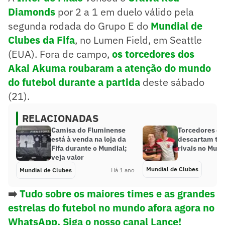
Diamonds
por 2 a 1 em duelo válido pela
segunda rodada do Grupo E do
Mundial de
Clubes da Fifa
, no Lumen Field, em Seattle
(EUA). Fora de campo,
os torcedores dos
Akai Akuma roubaram a atenção do mundo
do futebol durante a partida
deste sábado
(21).
RELACIONADAS
Camisa do Fluminense
Torcedores d
está à venda na loja da
descartam tor
Fifa durante o Mundial;
rivais no Mund
veja valor
Mundial de Clubes
Mundial de Clubes
Há 1 ano
➡️
Tudo sobre os maiores times e as grandes
estrelas do futebol no mundo afora agora no
WhatsApp. Siga o nosso canal Lance!