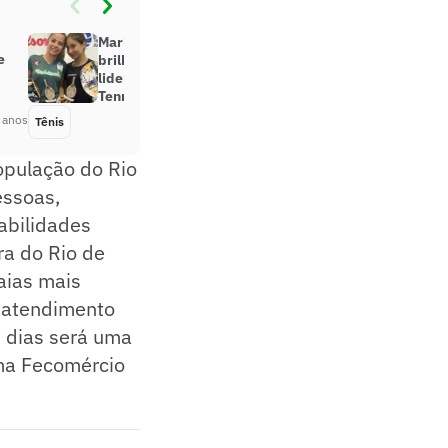
Maria Gilli e Giovanna Batista
e
brilham no circuito juvenil e
lideram ranking nacional do Beach
Tennis
 anos
Tênis
Há 3 anos
opulação do Rio
essoas,
abilidades
ra do Rio de
aias mais
 atendimento
s dias será uma
ema Fecomércio