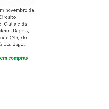
 Em novembro de
Circuito
, Giulia e da
leiro. Depois,
ande (MS) do
eã dos Jogos
 em compras