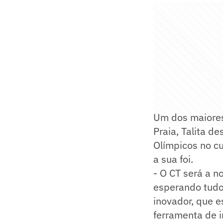
Um dos maiores
Praia, Talita d
Olímpicos no cu
a sua foi.
- O CT será a n
esperando tudo 
inovador, que e
ferramenta de i