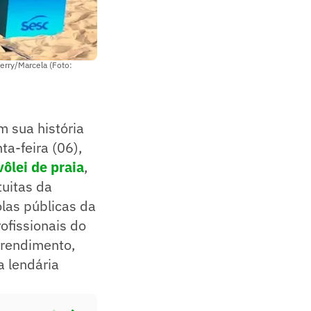
berry/Marcela (Foto:
m sua história
ta-feira (06),
vôlei de praia
,
tuitas da
las públicas da
ofissionais do
 rendimento,
a lendária