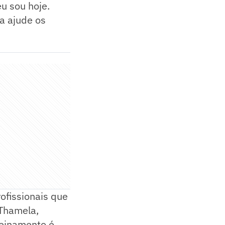
eu sou hoje.
ia ajude os
ofissionais que
 Thamela,
reinamento é