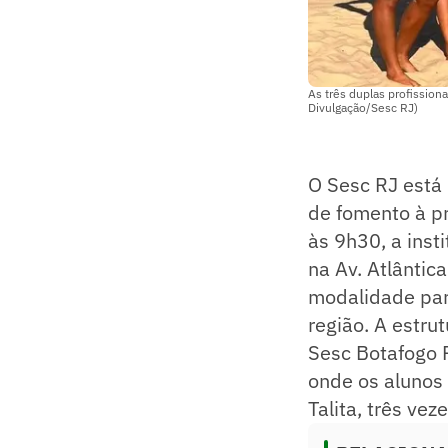
As três duplas profissiona
Divulgação/Sesc RJ)
O Sesc RJ está 
de fomento à pr
às 9h30, a inst
na Av. Atlântic
modalidade par
região. A estru
Sesc Botafogo P
onde os alunos 
Talita, três ve