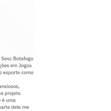
o Sesc Botafogo
pações em Jogos
lo esporte como
ansiosos,
se projeto
e é uma
parte dele me