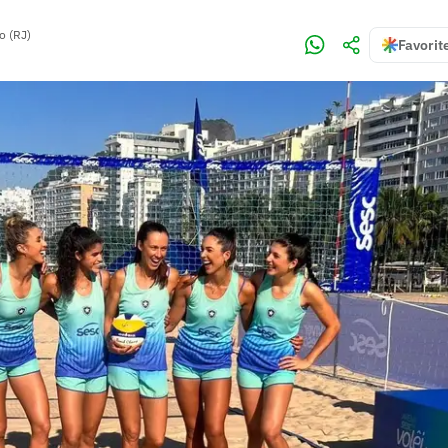
o (RJ)
Favorit