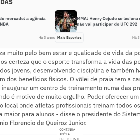
ADAS
 do mercado: a agência
MMA: Henry Cejudo se lesiona 
a NBA
não vai participar do UFC 292
Há 3 anos
Mais Esportes
Há 3
za muito pelo bem estar e qualidade de vida da p
os certeza que o esporte transforma a vida das p
 dos jovens, desenvolvendo disciplina e também h
m dos benefícios físicos. O vôlei de praia tem a ca
r inaugurar um centro de treinamento numa das pr
do é motivo de muito orgulho. Poder oferecer um
 local onde atletas profissionais treinam todos o
a maior para alunos - disse o presidente do Sist
nio Florencio de Queiroz Junior.
CONTINUA
APÓS A
PUBLICIDADE