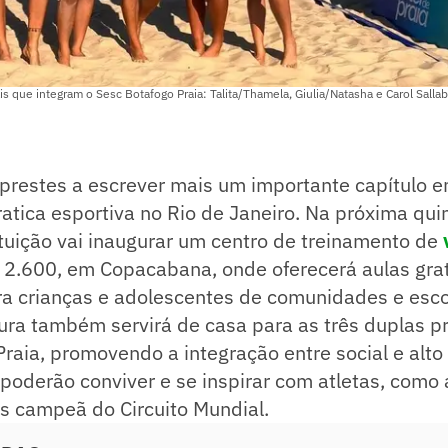
is que integram o Sesc Botafogo Praia: Talita/Thamela, Giulia/Natasha e Carol Salla
prestes a escrever mais um importante capítulo e
atica esportiva no Rio de Janeiro. Na próxima quin
ituição vai inaugurar um centro de treinamento de
a 2.600, em Copacabana, onde oferecerá aulas gra
a crianças e adolescentes de comunidades e esco
tura também servirá de casa para as três duplas pr
raia, promovendo a integração entre social e alto
poderão conviver e se inspirar com atletas, como 
zes campeã do Circuito Mundial.