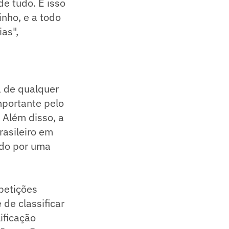
e tudo. E isso
inho, e a todo
as",
 de qualquer
mportante pelo
 Além disso, a
asileiro em
ado por uma
petições
de classificar
ificação