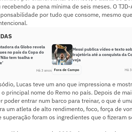
 recebendo a pena mínima de seis meses. O TJD
esponsabilidade por tudo que consome, mesmo que
ntencional.
ADAS
tadora da Globo revela
Messi publica vídeo e texto so
ues no país da Copa do
trajetória até a conquista da C
‘Não tem toalha e
veja
e’
Fora de Campo
Há 3
Há 3 anos
sódio, Lucas teve um ano que impressiona e mostr
o principal nome do Remo no país. Depois de mai
 poder entrar num barco para treinar, o que é um
ra um atleta de alto rendimento, foco, força de v
superação foram os ingredientes que o fizeram se