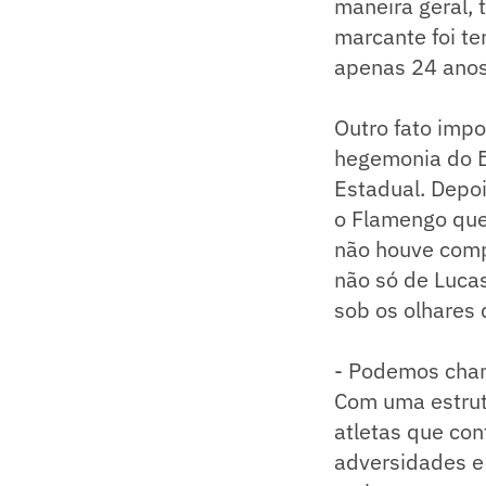
maneira geral, 
marcante foi te
apenas 24 anos
Outro fato impo
hegemonia do B
Estadual. Depo
o Flamengo que
não houve comp
não só de Lucas
sob os olhares 
- Podemos chama
Com uma estrut
atletas que co
adversidades e