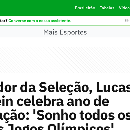
Brasileirão
Tabelas
Vídeo
tar?
Converse com o nosso assistente.
18+ 
Mais Esportes
or da Seleção, Luca
in celebra ano de
ção: 'Sonho todos os
 Jogos Olímpicos'