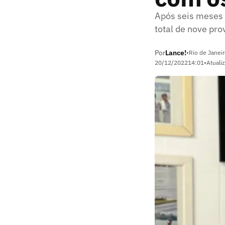
Após seis meses 
total de nove pro
Por
Lance!
•
Rio de Janeir
20/12/2022
14:01
•
Atuali