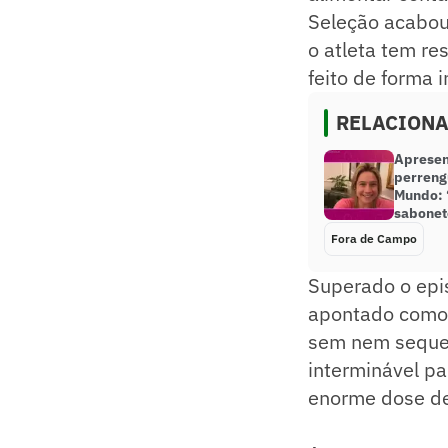
Seleção acabou
o atleta tem r
feito de forma i
RELACION
Apresen
perreng
Mundo: 
sabonet
Fora de Campo
Superado o epi
apontado como 
sem nem sequer
interminável pa
enorme dose de 