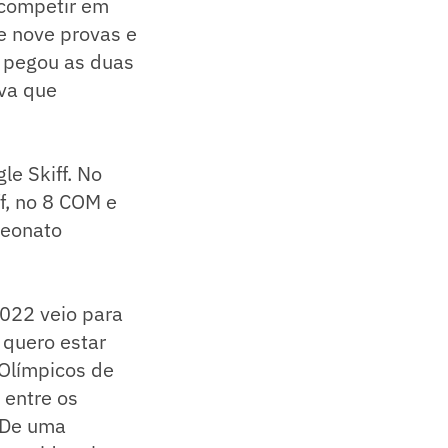
 competir em
e nove provas e
, pegou as duas
ova que
le Skiff. No
ff, no 8 COM e
peonato
2022 veio para
 quero estar
Olímpicos de
 entre os
 De uma