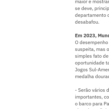
maior e mostra
se deve, princi
departamento d
desabafou.
Em 2023, Mund
O desempenho e
suspeita, mas 
simples fato de
oportunidade t
Jogos Sul-Amer
medalha dourad
- Serão vários
importantes, co
o barco para P