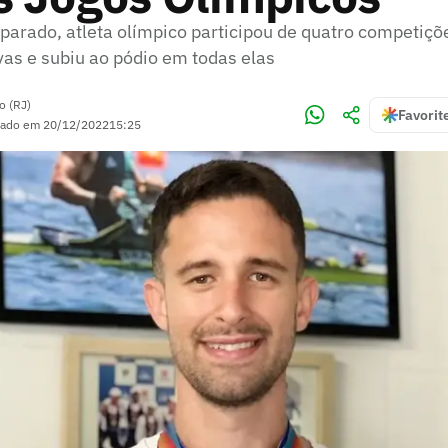
parado, atleta olímpico participou de quatro competiçõ
vas e subiu ao pódio em todas elas
o (RJ)
Favorit
zado em
20/12/2022
15:25