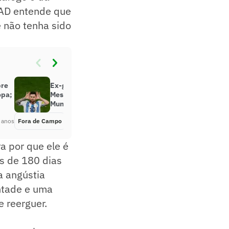
-AD entende que
 não tenha sido
bre
Ex-goleiro da Argentina critica
opa;
Messi após conquista da Copa do
Mundo
 anos
Fora de Campo
Há 3 anos
a por que ele é
s de 180 dias
a angústia
ontade e uma
 reerguer.