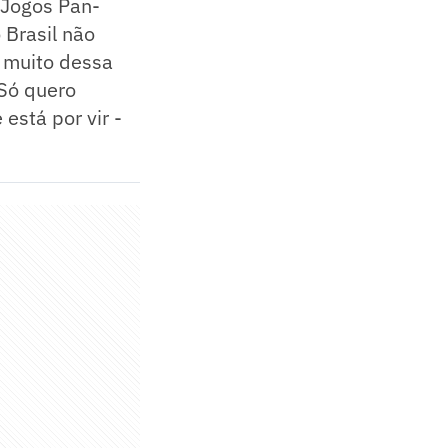
 Jogos Pan-
 Brasil não
 muito dessa
 Só quero
está por vir -