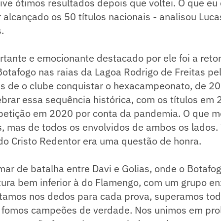
tive ótimos resultados depois que voltei. O que e
r alcançado os 50 títulos nacionais - analisou Luc
.
rtante e emocionante destacado por ele foi a ret
otafogo nas raias da Lagoa Rodrigo de Freitas p
is de o clube conquistar o hexacampeonato, de 20
brar essa sequência histórica, com os títulos em
etição em 2020 por conta da pandemia. O que m
, mas de todos os envolvidos de ambos os lados. 
do Cristo Redentor era uma questão de honra.
r de batalha entre Davi e Golias, onde o Botafog
ura bem inferior à do Flamengo, com um grupo en
ntamos nos dedos para cada prova, superamos tod
 fomos campeões de verdade. Nos unimos em pro