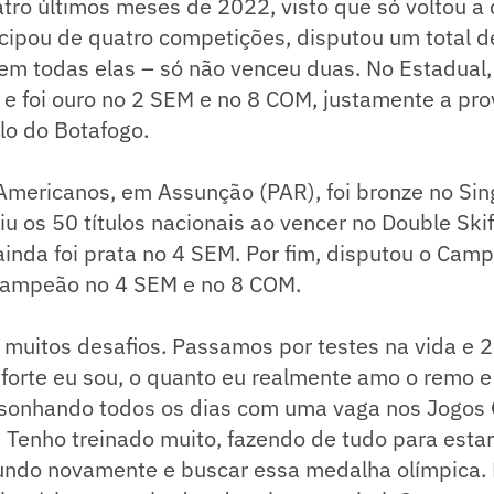
tro últimos meses de 2022, visto que só voltou a
cipou de quatro competições, disputou um total d
 em todas elas – só não venceu duas. No Estadual
 e foi ouro no 2 SEM e no 8 COM, justamente a pr
ulo do Botafogo.
mericanos, em Assunção (PAR), foi bronze no Sing
giu os 50 títulos nacionais ao vencer no Double Ski
 ainda foi prata no 4 SEM. Por fim, disputou o Cam
 campeão no 4 SEM e no 8 COM.
 muitos desafios. Passamos por testes na vida e 
forte eu sou, o quanto eu realmente amo o remo e
 sonhando todos os dias com uma vaga nos Jogos 
 Tenho treinado muito, fazendo de tudo para estar
ndo novamente e buscar essa medalha olímpica.