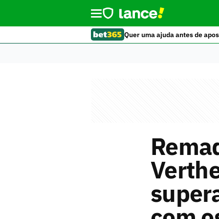
Quer uma ajuda antes de apos
Remad
Verthe
supera
com os