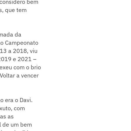
u considero bem
as, que tem
omada da
elo Campeonato
13 a 2018, viu
 2019 e 2021 –
exeu com o brio
Voltar a vencer
o era o Davi.
xuto, com
as as
l de um bem