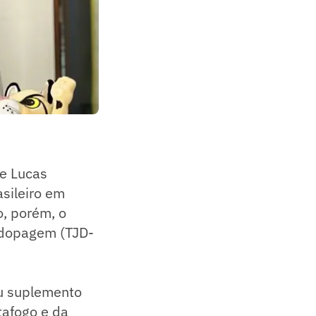
de Lucas
asileiro em
o, porém, o
tidopagem (TJD-
eu suplemento
tafogo e da