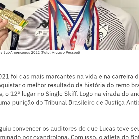
gos Sul-Americanos 2022 (Foto: Arquivo Pessoal)
21 foi das mais marcantes na vida e na carreira 
nquistar o melhor resultado da história do remo br
, o 12º lugar no Single Skiff. Logo na virada do an
uma punição do Tribunal Brasileiro de Justiça An
guiu convencer os auditores de que Lucas teve s
minado por oxandrolona. Com isso, o atleta do Bo