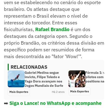
vem se estabelecendo no cenário do esporte
brasileiro. Os atletas destaque que
representam o Brasil elevam o nível de
interesse do torcedor. Entre esses
fisiculturistas,
Rafael Brandão
é um dos
destaques da categoria open. Segundo o
próprio Brandão, os critérios dessa divisão em
específico podem ser resumidos de forma
mais descontraída ao "fator 'Wow!'".
RELACIONADAS
Gabriel Medina segue
Fórmula 1: vej
invicto, Filipe Toledo e
pilotos com m
Yago Dora avançam nos
positions na h
Jogos Mundiais de Surfe
Mais Esportes
Mais Esportes
Há 2 anos
➡️
Siga o Lance! no WhatsApp e acompanhe