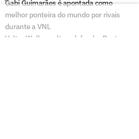
Gabi Guimarães é apontada como
melhor ponteira do mundo por rivais
durante a VNL
Valter Walker volta a defender Poatan
no UFC: 'Não vou soltar'
João Fonseca joga exibição no US Open
com freguês americano
Praia Clube e Osasco disputam primeiro
título do vôlei nacional em outubro
Times de Bernardinho e Zé se
enfrentam na abertura da Superliga
LeBron James abriu mão de voltar aos