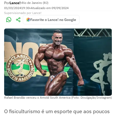
Por
Lance!
•
Rio de Janeiro (RJ)
01/03/2024
19:30
•
Atualizado em
09/09/2024
Supervisionado
por
Lance!
Favorite o Lance! no Google
Rafael Brandão venceu o Arnold South America (Foto: Divulgação/Instagram)
O fisiculturismo é um esporte que aos poucos