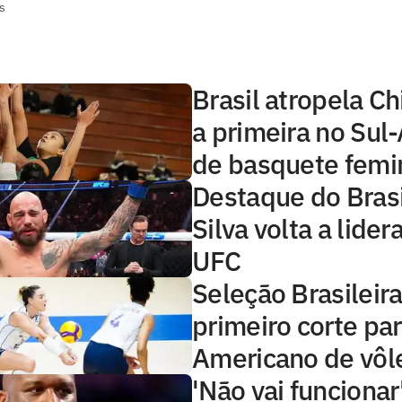
s
Brasil atropela Ch
a primeira no Sul
de basquete femi
Destaque do Brasi
Silva volta a lide
UFC
Seleção Brasileir
primeiro corte par
Americano de vôl
'Não vai funcionar