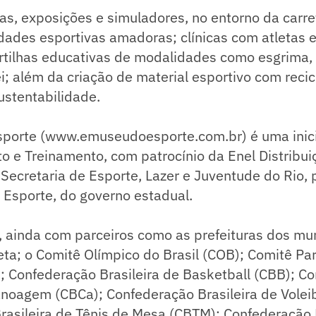
as, exposições e simuladores, no entorno da carre
idades esportivas amadoras; clínicas com atletas e
artilhas educativas de modalidades como esgrima,
ei; além da criação de material esportivo com reci
ustentabilidade.
porte (www.emuseudoesporte.com.br) é uma inic
 e Treinamento, com patrocínio da Enel Distribui
Secretaria de Esporte, Lazer e Juventude do Rio, 
 Esporte, do governo estadual.
, ainda com parceiros como as prefeituras dos mu
ta; o Comitê Olímpico do Brasil (COB); Comitê Pa
); Confederação Brasileira de Basketball (CBB); C
anoagem (CBCa); Confederação Brasileira de Volei
asileira de Tênis de Mesa (CBTM); Confederação B