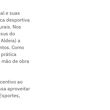
al e suas
ica desportiva
urais. Nos
esus do
Aldeia) a
entos. Como
 prática
, mão de obra
ncentivo ao
sa aproveitar
 Esportes,