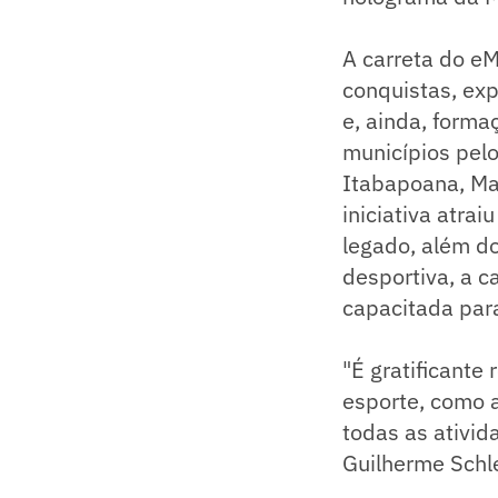
A carreta do eM
conquistas, exp
e, ainda, forma
municípios pelo
Itabapoana, Mac
iniciativa atra
legado, além do
desportiva, a c
capacitada para
"É gratificante
esporte, como 
todas as ativid
Guilherme Schl