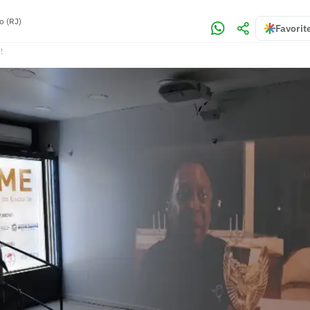
o (RJ)
Favorit
!