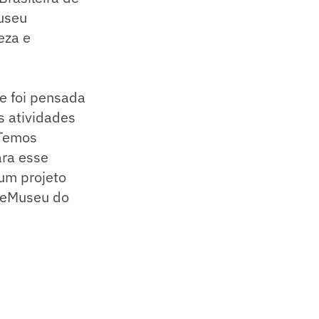
Museu
eza e
te foi pensada
s atividades
 Temos
ara esse
um projeto
o eMuseu do