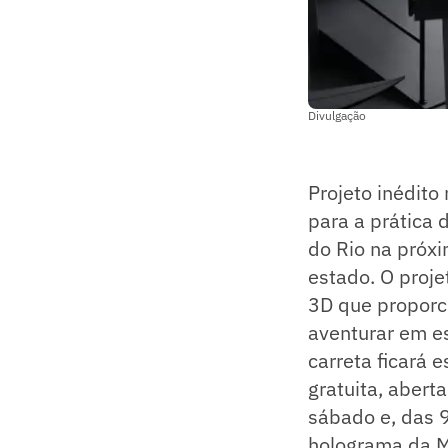
Divulgação
Projeto inédit
para a prática 
do Rio na próxi
estado. O proje
3D que proporci
aventurar em es
carreta ficará 
gratuita, abert
sábado e, das 
holograma da M