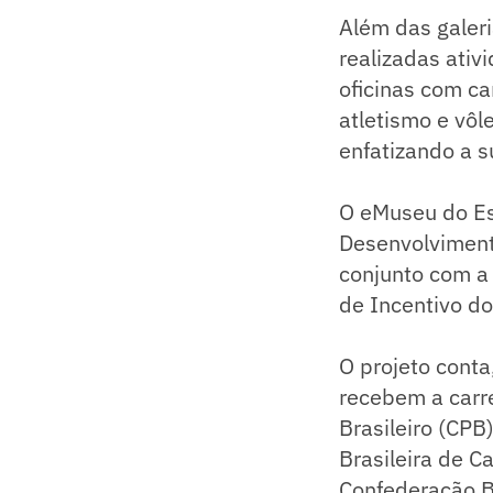
Além das galeri
realizadas ativ
oficinas com c
atletismo e vôl
enfatizando a s
O eMuseu do Es
Desenvolvimento
conjunto com a 
de Incentivo do
O projeto conta
recebem a carre
Brasileiro (CPB
Brasileira de C
Confederação Br