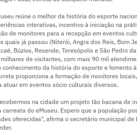
useu reúne o melhor da história do esporte nacion
eriências interativas, incentivo à iniciação na prát
ção de monitores para a recepção em eventos cult
s quais já passou (Niterói, Angra dos Reis, Bom J
aé, Búzios, Resende, Teresópolis e São Pedro da 
iu milhares de visitantes, com mais 90 mil atendim
 conhecimento da história do esporte e fomento à
arreta proporciona a formação de monitores locais
 atuar em eventos sócio culturais diversos.
 recebermos na cidade um projeto tão bacana de i
a carreata do eMuseu. Espero que a população pos
ades oferecidas", afirma o secretário municipal de
eder.