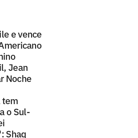
ile e vence
-Americano
nino
l, Jean
rar Noche
a tem
a o Sul-
ei
': Shaq