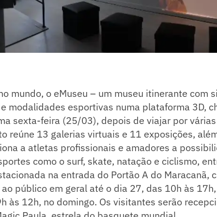
o no mundo, o eMuseu – um museu itinerante com 
de modalidades esportivas numa plataforma 3D, ch
ma sexta-feira (25/03), depois de viajar por vária
to reúne 13 galerias virtuais e 11 exposições, alé
ona a atletas profissionais e amadores a possibil
portes como o surf, skate, natação e ciclismo, ent
estacionada na entrada do Portão A do Maracanã, c
a ao público em geral até o dia 27, das 10h às 17h,
9h às 12h, no domingo. Os visitantes serão recep
agic Paula, estrela do basquete mundial.