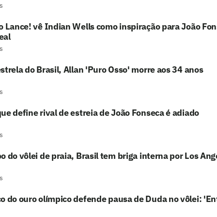
s
o Lance! vê Indian Wells como inspiração para João Fo
eal
s
strela do Brasil, Allan 'Puro Osso' morre aos 34 anos
s
ue define rival de estreia de João Fonseca é adiado
s
o do vôlei de praia, Brasil tem briga interna por Los An
s
o do ouro olímpico defende pausa de Duda no vôlei: 'En