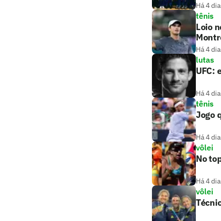
Há 4 dia
tênis
Loio n
Montr
Há 4 dia
lutas
UFC: e
Há 4 dia
tênis
Jogo q
Há 4 dia
vôlei
No top
Há 4 dia
vôlei
Técnic