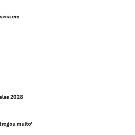
nseca em
geles 2028
tregou muito'