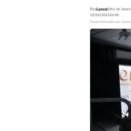
Por
Lance!
•
Rio de Janeir
23/03/2022
20:08
Supervisionado
por
Lance