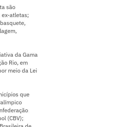
ta são
 ex-atletas;
 basquete,
clagem,
iativa da Gama
ção Rio, em
por meio da Lei
nicípios que
ralímpico
onfederação
bol (CBV);
rasileira de