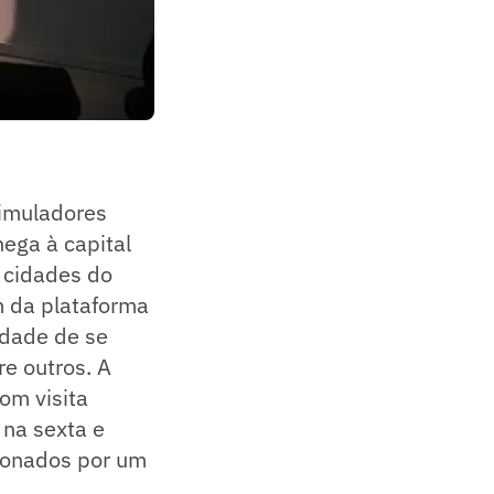
simuladores
ega à capital
s cidades do
m da plataforma
idade de se
re outros. A
om visita
 na sexta e
cionados por um