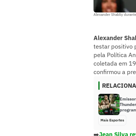
Alexander Shabliy durant
Alexander Sha
testar positivo
pela Política A
coletada em 19
confirmou a pr
RELACION
Emissor
Thunder
program
Mais Esportes
➡️
Jean Silva r