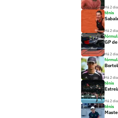
Há 2 dia
tênis
Sabale
Há 2 dia
fórmul
GP de 
Há 2 dia
fórmul
Bortol
Há 2 dia
tênis
Estrei
Há 2 dia
tênis
Master