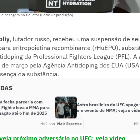
e a pesagem no Bellator (Foto: Reprodução)
bliy
, lutador russo, recebeu uma suspensão de se
 para eritropoietina recombinante (rHuEPO), subst
ntidoping da Professional Fighters League (PFL). A 
 de março pela Agência Antidoping dos EUA (USA
esença da substância.
ADAS
a fecha parceria com
Astro brasileiro do UFC apaga 
 Fight e leva o MMA para
em evento de MMA; veja o víd
ação até o fim de 2025
Há 1 ano
Mais Esportes
Há 
evela próximo adversário no UFC; veja vídeo