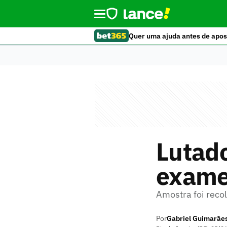
Quer uma ajuda antes de apos
Lutad
exame
Amostra foi reco
Por
Gabriel Guimarãe