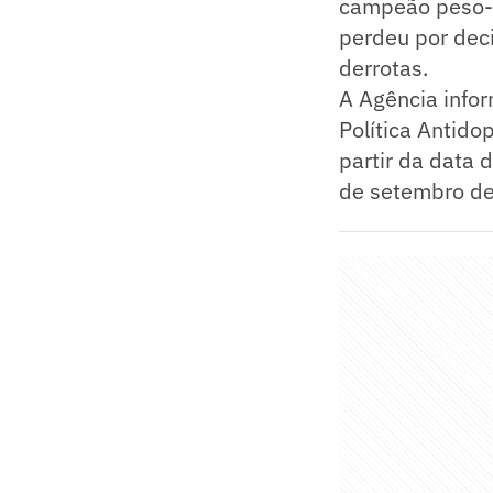
campeão peso-
perdeu por deci
derrotas.
A Agência info
Política Antido
partir da data 
de setembro de