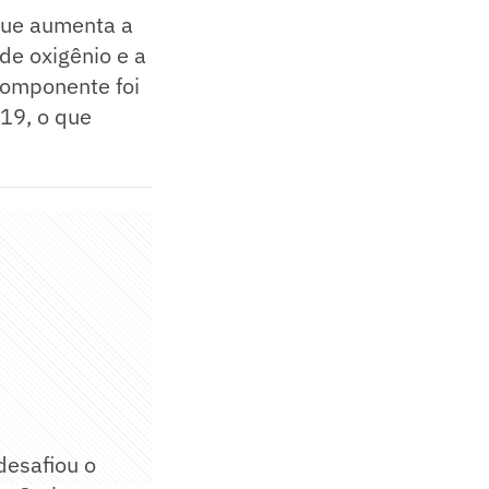
que aumenta a
de oxigênio e a
componente foi
019, o que
desafiou o