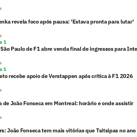
s
nka revela foco após pausa: 'Estava pronta para lutar'
s
a 1
São Paulo de F1 abre venda final de ingressos para Int
s
a 1
eto recebe apoio de Verstappen após crítica à F1 2026
s
a de João Fonseca em Montreal: horário e onde assistir
s
s: João Fonseca tem mais vitórias que Tsitsipas no ano