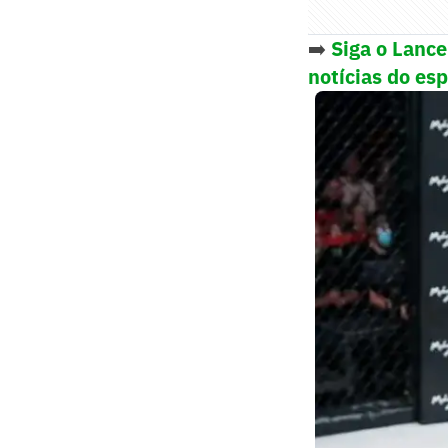
➡️
Siga o Lanc
notícias do es