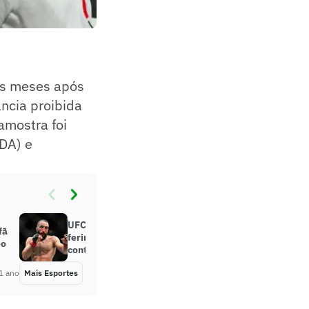
is meses após
ância proibida
amostra foi
DA) e
UFC: Belal Muhammad mostra
fã
ferimentos no rosto após luta
eo
contra Maddalena
1 ano
Mais Esportes
Há 1 ano