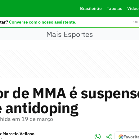
Brasileirão
Tabelas
Vídeo
tar?
Converse com o nosso assistente.
18+ 
Mais Esportes
or de MMA é suspens
 antidoping
lhida em 19 de março
s
Marcelo Velloso
•
Favorit