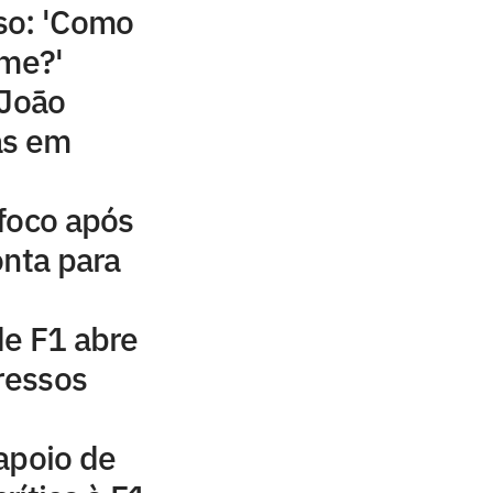
so: 'Como
ame?'
 João
as em
foco após
onta para
de F1 abre
gressos
apoio de