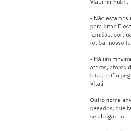
Vladimir Putin.
- Não estamos i
para lutar. E e
famílias, porqu
roubar nosso fut
- Há um movime
atores, atores 
lutar, estão pe
Vitali.
Outro nome env
pesados, que t
se abrigando.