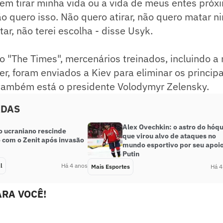
rem tirar minha vida ou a vida de meus entes próx
ão quero isso. Não quero atirar, não quero matar 
ar, não terei escolha - disse Usyk.
 "The Times", mercenários treinados, incluindo a 
, foram enviados a Kiev para eliminar os principa
, também está o presidente Volodymyr Zelensky.
ADAS
Alex Ovechkin: o astro do hóqu
o ucraniano rescinde
que virou alvo de ataques no
o com o Zenit após invasão
mundo esportivo por seu apoio
Putin
l
Há 4 anos
Mais Esportes
Há 4
RA VOCÊ!