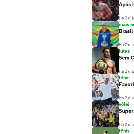
Após l
Há 2 dia
mais e
Brasil
Há 2 dia
lutas
Sem C
Há 2 dia
tênis
Favori
Há 2 dia
vôlei
Superl
Há 2 dia
tênis