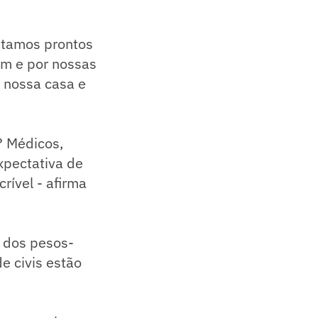
Estamos prontos
em e por nossas
a nossa casa e
? Médicos,
xpectativa de
rível - afirma
 dos pesos-
 civis estão