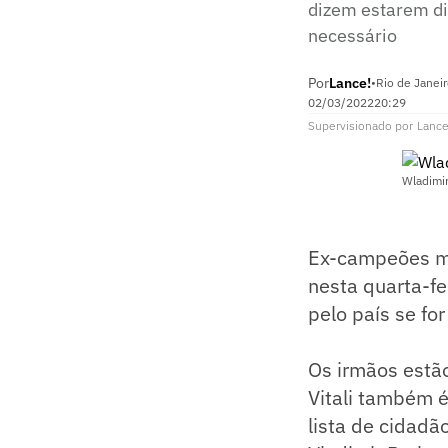
dizem estarem di
necessário
Por
Lance!
•
Rio de Janeir
02/03/2022
20:29
Supervisionado
por
Lance
Wladimir
Ex-campeões mu
nesta quarta-fe
pelo país se fo
Os irmãos estão
Vitali também é
lista de cidadã