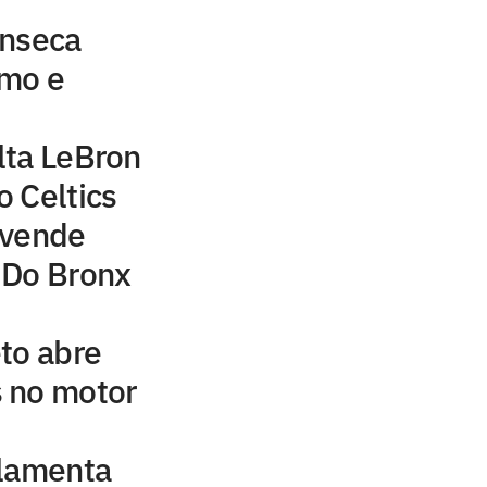
onseca
tmo e
lta LeBron
 Celtics
 vende
 Do Bronx
to abre
 no motor
 lamenta