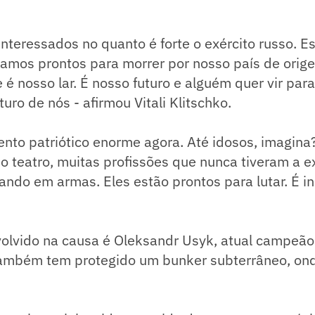
nteressados ​​no quanto é forte o exército russo. 
stamos prontos para morrer por nosso país de orig
e é nosso lar. É nosso futuro e alguém quer vir par
uro de nós - afirmou Vitali Klitschko.
nto patriótico enorme agora. Até idosos, imagina
do teatro, muitas profissões que nunca tiveram a e
gando em armas. Eles estão prontos para lutar. É inc
olvido na causa é Oleksandr Usyk, atual campeão
ambém tem protegido um bunker subterrâneo, onde