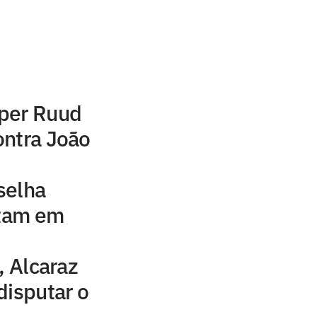
per Ruud
ontra João
selha
stam em
, Alcaraz
disputar o