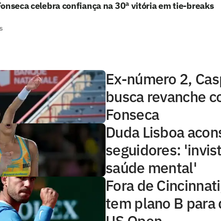
onseca celebra confiança na 30ª vitória em tie-breaks
s
Ex-número 2, Cas
busca revanche c
Fonseca
Duda Lisboa acon
seguidores: 'invi
saúde mental'
Fora de Cincinnati
tem plano B para 
US Open