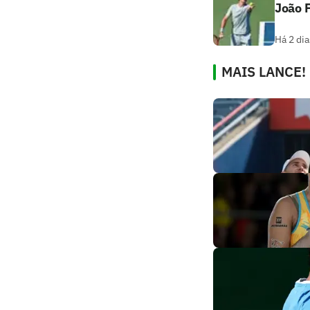
João F
Há 2 dia
MAIS LANCE!