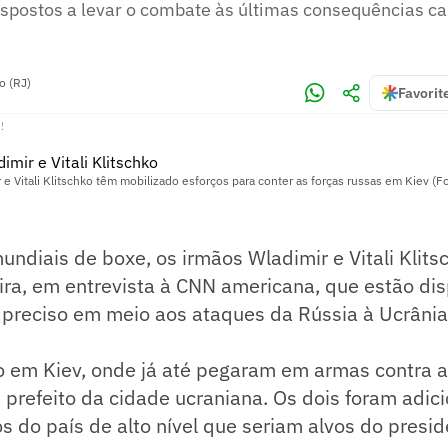
spostos a levar o combate às últimas consequências ca
o (RJ)
Favorit
!
 e Vitali Klitschko têm mobilizado esforços para conter as forças russas em Kiev (F
ndiais de boxe, os irmãos Wladimir e Vitali Klit
ira, em entrevista à CNN americana, que estão di
r preciso em meio aos ataques da Rússia à Ucrânia
 em Kiev, onde já até pegaram em armas contra as
 prefeito da cidade ucraniana. Os dois foram adi
os do país de alto nível que seriam alvos do presi