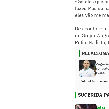
- Se eles quise
fazer. Mas eu n
eles vão me mat
De acordo com o
do Grupo Wagner
Putin. Na lista
RELACION
Zagueir
contrat
russa
Futebol Internaciona
SUGERIDA PA
lutas