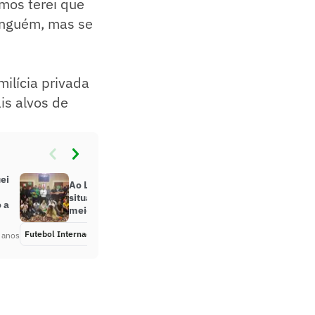
imos terei que
ninguém, mas se
milícia privada
is alvos de
ei
Ao L!, advogado detalha como fica
situação contratual de atletas em
 a
meio à guerra na Ucrânia
Futebol Internacional
Há 4 anos
 anos