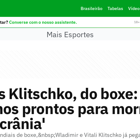
Brasileirão
Tabelas
Vídeo
tar?
Converse com o nosso assistente.
18+ 
Mais Esportes
 Klitschko, do boxe:
os prontos para mor
crânia'
iais de boxe,&nbsp;Wladimir e Vitali Klitschko já pe