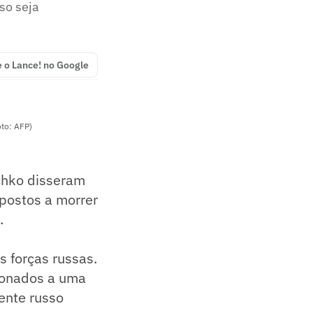
so seja
e o Lance! no Google
oto: AFP)
schko disseram
spostos a morrer
.
 forças russas.
cionados a uma
dente russo