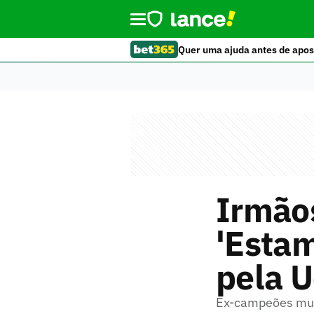
Quer uma ajuda antes de apos
Irmãos
'Estam
pela U
Ex-campeões mund