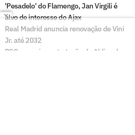
'Pesadelo' do Flamengo, Jan Virgili é
alvo de interesse do Ajax
Real Madrid anuncia renovação de Vini
Jr. até 2032
PSG anuncia contratação de Akliouche
por 50 milhões de euros
Bracks mantém esperança por Fred no
Atlético: 'Temos essa chama acesa'
Ansu Fati destaca estilo de Filipe Luís no
Monaco: 'Vai ser bom para mim'
Ex-Botafogo, Lucas Perri se aproxima de
clube da Itália