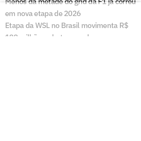
Menos da metade do grid da F1 já correu
em nova etapa de 2026
Etapa da WSL no Brasil movimenta R$
188 milhões e bate recorde em
Saquarema
Leclerc admite que gostaria de formar
dupla com Verstappen na F1
Duda Amorim investe na nova geração
do handebol: 'Equilíbrio'
Ex-campeão do UFC se aposenta para
ajudar filha a classificar para Olimpíadas
Rayssa Leal detalha preparação para