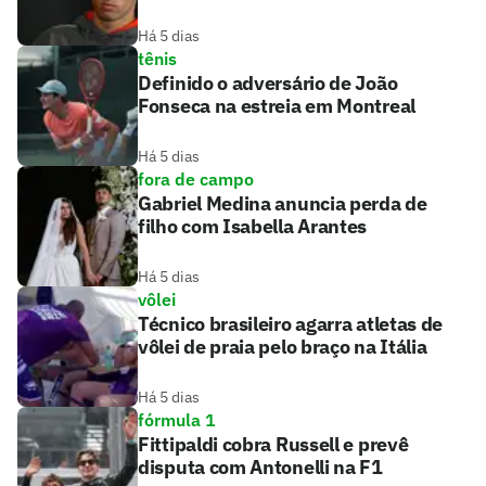
Há 5 dias
tênis
Definido o adversário de João
Fonseca na estreia em Montreal
Há 5 dias
fora de campo
Gabriel Medina anuncia perda de
filho com Isabella Arantes
Há 5 dias
vôlei
Técnico brasileiro agarra atletas de
vôlei de praia pelo braço na Itália
Há 5 dias
fórmula 1
Fittipaldi cobra Russell e prevê
disputa com Antonelli na F1