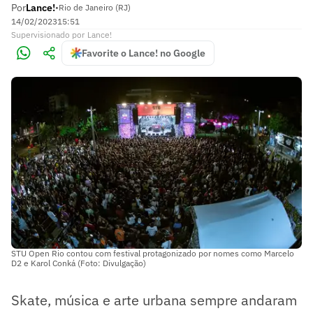
Por
Lance!
•
Rio de Janeiro (RJ)
14/02/2023
15:51
Supervisionado
por
Lance!
Favorite o Lance! no Google
STU Open Rio contou com festival protagonizado por nomes como Marcelo
D2 e Karol Conká (Foto: Divulgação)
Skate, música e arte urbana sempre andaram