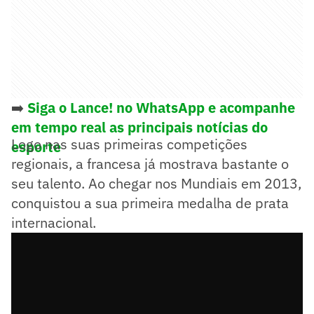
➡️
Siga o Lance! no WhatsApp e acompanhe
em tempo real as principais notícias do
Logo nas suas primeiras competições
esporte
regionais, a francesa já mostrava bastante o
seu talento. Ao chegar nos Mundiais em 2013,
conquistou a sua primeira medalha de prata
internacional.