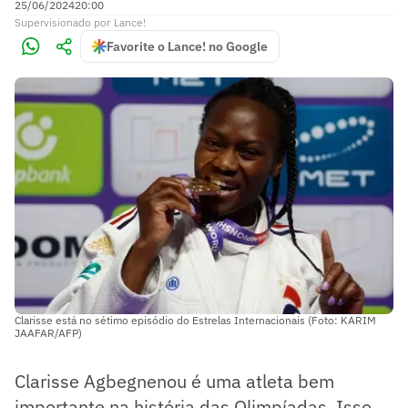
25/06/2024
20:00
Supervisionado
por
Lance!
Favorite o Lance! no Google
Clarisse está no sétimo episódio do Estrelas Internacionais (Foto: KARIM
JAAFAR/AFP)
Clarisse Agbegnenou é uma atleta bem
importante na história das Olimpíadas. Isso