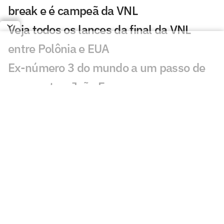
break e é campeã da VNL
Veja todos os lances da final da VNL
entre Polônia e EUA
Ex-número 3 do mundo a um passo de
reencontrar João Fonseca
Pepê Gonçalves e Ana Sátila
conquistam ouro no Pan-Americano
Rally espetacular marca EUA x Japão na
VNL; veja vídeo
UFC 331: Charles do Bronx e Pantoja
terão revanches, diz jornalista
Daniel Nascimento, ex-maratonista