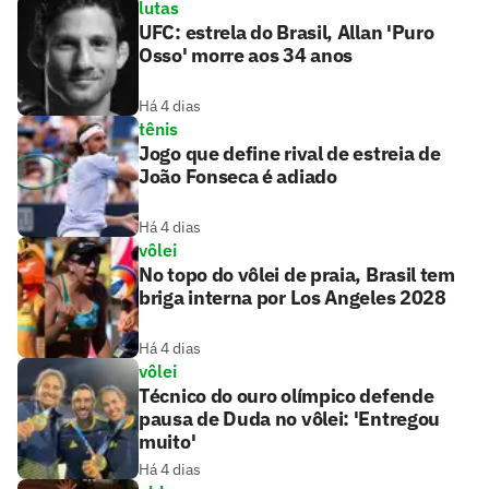
lutas
UFC: estrela do Brasil, Allan 'Puro
Osso' morre aos 34 anos
Há 4 dias
tênis
Jogo que define rival de estreia de
João Fonseca é adiado
Há 4 dias
vôlei
No topo do vôlei de praia, Brasil tem
briga interna por Los Angeles 2028
Há 4 dias
vôlei
Técnico do ouro olímpico defende
pausa de Duda no vôlei: 'Entregou
muito'
Há 4 dias