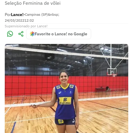
Seleção Feminina de vôlei
Por
Lance!
•
Campinas (SP)&nbsp;
24/03/2022
12:02
Supervisionado
por
Lance!
Favorite o Lance! no Google