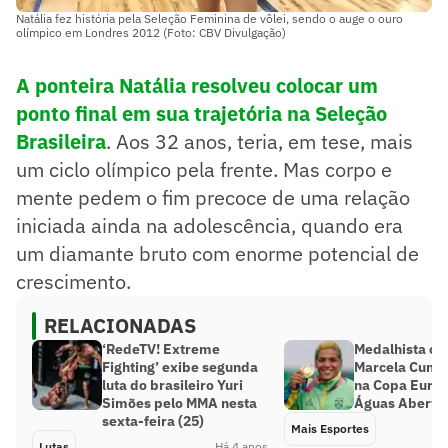
Natália fez história pela Seleção Feminina de vôlei, sendo o auge o ouro
olímpico em Londres 2012 (Foto: CBV Divulgação)
A ponteira Natália resolveu colocar um
ponto final em sua trajetória na Seleção
Brasileira
. Aos 32 anos, teria, em tese, mais
um ciclo olímpico pela frente. Mas corpo e
mente pedem o fim precoce de uma relação
iniciada ainda na adolescência, quando era
um diamante bruto com enorme potencial de
crescimento.
RELACIONADAS
‘RedeTV! Extreme
Medalhista ol
Fighting’ exibe segunda
Marcela Cunh
luta do brasileiro Yuri
na Copa Europ
Simões pelo MMA nesta
Águas Aberta
sexta-feira (25)
Mais Esportes
Lutas
Há 4 anos