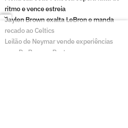
ritmo e vence estreia
Jaylen Brown exalta LeBron e manda
recado ao Celtics
Leilão de Neymar vende experiências
com Do Bronx e Poatan
Equipe de Bortoleto abre mão de
evoluções no motor para mirar 2028
Charles do Bronx lamenta morte de
Puro Osso: 'Como vou entrar no
tatame?'
Veja os lances de João Fonseca x
Tsitsipas em Montreal