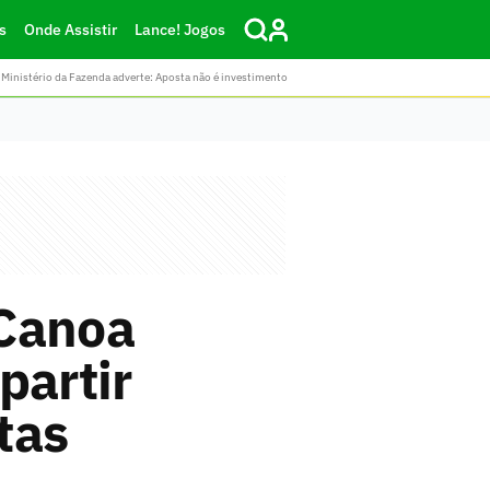
s
Onde Assistir
Lance! Jogos
Ministério da Fazenda adverte: Aposta não é investimento
 Canoa
partir
tas