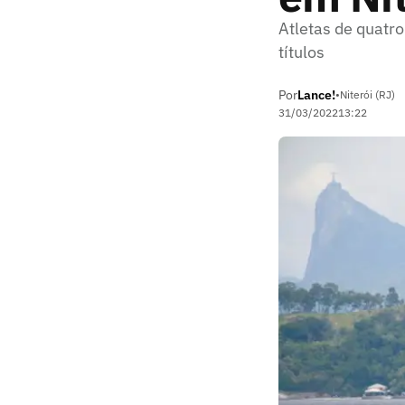
Atletas de quatro
títulos
Por
Lance!
•
Niterói (RJ)
31/03/2022
13:22