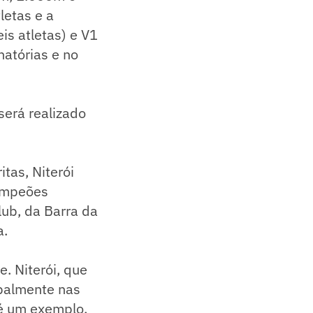
letas e a
is atletas) e V1
natórias e no
será realizado
tas, Niterói
campeões
lub, da Barra da
a.
. Niterói, que
ipalmente nas
 é um exemplo.