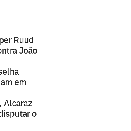
per Ruud
ontra João
selha
stam em
, Alcaraz
disputar o