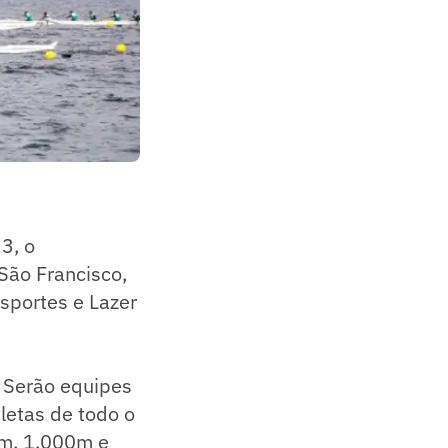
3, o
São Francisco,
Esportes e Lazer
. Serão equipes
tletas de todo o
0m, 1.000m e