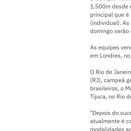
1.500m desde o 
principal que é
(individual). A
domingo serão d
As equipes venc
em Londres, no
O Rio de Janeir
(RJ), campeã g
brasileiros, o 
Tijuca, no Rio 
"Depois do suce
atualmente é co
modalidades aq