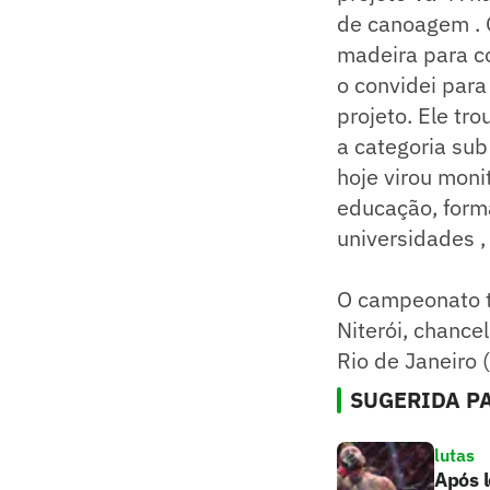
de canoagem . G
madeira para co
o convidei para
projeto. Ele tr
a categoria sub
hoje virou moni
educação, form
universidades ,
O campeonato te
Niterói, chanc
Rio de Janeiro 
SUGERIDA PA
lutas
Após l