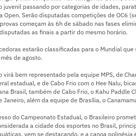
juvenil passando por categorias de idades, parat
 a Open. Serão disputadas competições de OC6 (se
s provas começam às 6h de sábado nas fases elimi
isputadas as finais a partir do mesmo horário.
edoras estarão classificadas para o Mundial que 
 mês de agosto.
o virá bem representado pela equipe MPS, de Chari
eral estadual, e de Cabo Frio com o Hee Nalu, bi
Mana Brasil, também de Cabo Frio, o Kahu Paddle C
de Janeiro, além da equipe de Brasília, o Canamam
sso do Campeonato Estadual, o Brasileiro promete
nsiderada a cidade dos esportes no Brasil, princ
uáticas, vem se destacando, e a canoa polinésia