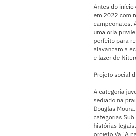
Antes do início
em 2022 com re
campeonatos. A 
uma orla privil
perfeito para r
alavancam a eco
e lazer de Niter
Projeto social d
A categoria juv
sediado na prai
Douglas Moura.
categorias Sub 
histórias lega
projeto Va´A na