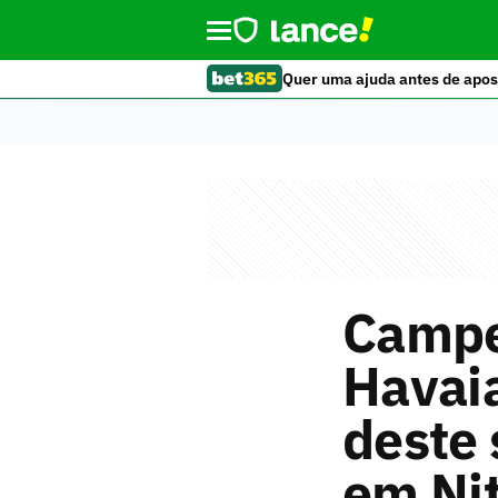
Quer uma ajuda antes de apos
Campe
Havaia
deste 
em Nit