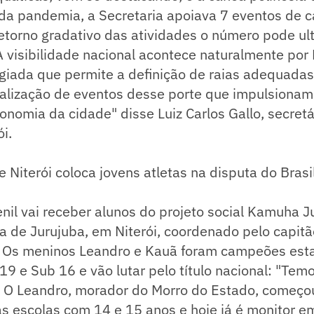
 da pandemia, a Secretaria apoiava 7 eventos de c
torno gradativo das atividades o número pode ul
visibilidade nacional acontece naturalmente por N
egiada que permite a definição de raias adequadas
ealização de eventos desse porte que impulsionam
nomia da cidade" disse Luiz Carlos Gallo, secretá
ói.
e Niterói coloca jovens atletas na disputa do Brasi
enil vai receber alunos do projeto social Kamuha J
a de Jurujuba, em Niterói, coordenado pelo capit
 Os meninos Leandro e Kauã foram campeões est
19 e Sub 16 e vão lutar pelo título nacional: "Temo
is. O Leandro, morador do Morro do Estado, começ
s escolas com 14 e 15 anos e hoje já é monitor e