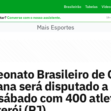
Brasileirão
Tabelas
Vídeo
tar?
Converse com o nosso assistente.
18+ 
Mais Esportes
onato Brasileiro de
na será disputado a 
sábado com 400 atle
erói (RJ)