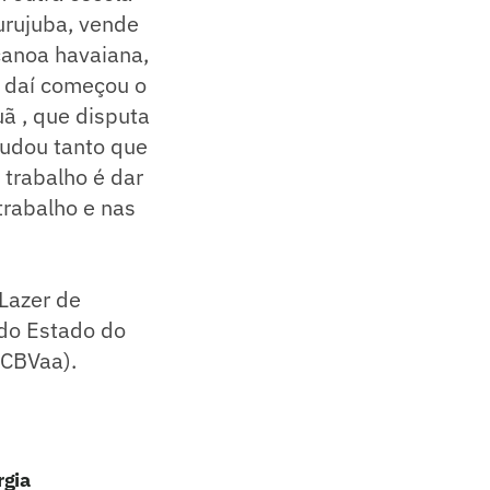
urujuba, vende
canoa havaiana,
e daí começou o
ã , que disputa
judou tanto que
 trabalho é dar
trabalho e nas
Lazer de
 do Estado do
(CBVaa).
rgia