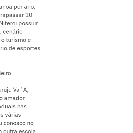
anoa por ano,
trapassar 10
iterói possuir
, cenário
 o turismo e
rio de esportes
leiro
uruju Va´A,
ão amador
aduais nas
s várias
ou conosco no
m outra escola