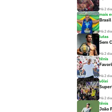
Há 2 dia
mais e
Brasil
Há 2 dia
lutas
Sem C
Há 2 dia
tênis
Favori
Há 2 dia
vôlei
Superl
Há 2 dia
tênis
João F