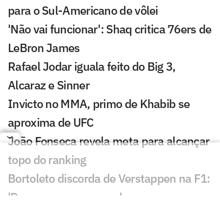
para o Sul-Americano de vôlei
'Não vai funcionar': Shaq critica 76ers de
LeBron James
Rafael Jodar iguala feito do Big 3,
Alcaraz e Sinner
Invicto no MMA, primo de Khabib se
aproxima de UFC
João Fonseca revela meta para alcançar
topo do ranking
Bortoleto discorda de Verstappen na F1:
'Devemos ser capazes'
Rafael Câmara mira vaga ao lado de