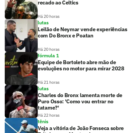
recado ao Celtics
Há 20 horas
lutas
Leilão de Neymar vende experiências
com Do Bronx e Poatan
Há 20 horas
fórmula 1
Equipe de Bortoleto abre mão de
evoluções no motor para mirar 2028
Há 21 horas
lutas
Charles do Bronx lamenta morte de
Puro Osso: 'Como vou entrar no
tatame?'
Há 22 horas
tênis
Veja a vitória de João Fonseca sobre